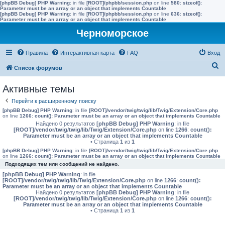
[phpBB Debug] PHP Warning
: in file
[ROOT]/phpbb/session.php
on line
580
:
sizeof():
Parameter must be an array or an object that implements Countable
[phpBB Debug] PHP Warning
: in file
[ROOT]/phpbb/session.php
on line
636
:
sizeof():
Parameter must be an array or an object that implements Countable
Черноморское
Правила
Интерактивная карта
FAQ
Вход
П
Список форумов
о
Активные темы
и
Перейти к расширенному поиску
с
[phpBB Debug] PHP Warning
: in file
[ROOT]/vendor/twig/twig/lib/Twig/Extension/Core.php
к
on line
1266
:
count(): Parameter must be an array or an object that implements Countable
Найдено 0 результатов
[phpBB Debug] PHP Warning
: in file
[ROOT]/vendor/twig/twig/lib/Twig/Extension/Core.php
on line
1266
:
count():
Parameter must be an array or an object that implements Countable
• Страница
1
из
1
[phpBB Debug] PHP Warning
: in file
[ROOT]/vendor/twig/twig/lib/Twig/Extension/Core.php
on line
1266
:
count(): Parameter must be an array or an object that implements Countable
Подходящих тем или сообщений не найдено.
[phpBB Debug] PHP Warning
: in file
[ROOT]/vendor/twig/twig/lib/Twig/Extension/Core.php
on line
1266
:
count():
Parameter must be an array or an object that implements Countable
Найдено 0 результатов
[phpBB Debug] PHP Warning
: in file
[ROOT]/vendor/twig/twig/lib/Twig/Extension/Core.php
on line
1266
:
count():
Parameter must be an array or an object that implements Countable
• Страница
1
из
1