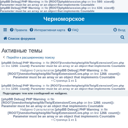
[phpBB Debug] PHP Warning
: in file
[ROOT]/phpbb/session.php
on line
580
:
sizeof():
Parameter must be an array or an object that implements Countable
[phpBB Debug] PHP Warning
: in file
[ROOT]/phpbb/session.php
on line
636
:
sizeof():
Parameter must be an array or an object that implements Countable
Черноморское
Правила
Интерактивная карта
FAQ
Вход
П
Список форумов
о
Активные темы
и
Перейти к расширенному поиску
с
[phpBB Debug] PHP Warning
: in file
[ROOT]/vendor/twig/twig/lib/Twig/Extension/Core.php
к
on line
1266
:
count(): Parameter must be an array or an object that implements Countable
Найдено 0 результатов
[phpBB Debug] PHP Warning
: in file
[ROOT]/vendor/twig/twig/lib/Twig/Extension/Core.php
on line
1266
:
count():
Parameter must be an array or an object that implements Countable
• Страница
1
из
1
[phpBB Debug] PHP Warning
: in file
[ROOT]/vendor/twig/twig/lib/Twig/Extension/Core.php
on line
1266
:
count(): Parameter must be an array or an object that implements Countable
Подходящих тем или сообщений не найдено.
[phpBB Debug] PHP Warning
: in file
[ROOT]/vendor/twig/twig/lib/Twig/Extension/Core.php
on line
1266
:
count():
Parameter must be an array or an object that implements Countable
Найдено 0 результатов
[phpBB Debug] PHP Warning
: in file
[ROOT]/vendor/twig/twig/lib/Twig/Extension/Core.php
on line
1266
:
count():
Parameter must be an array or an object that implements Countable
• Страница
1
из
1