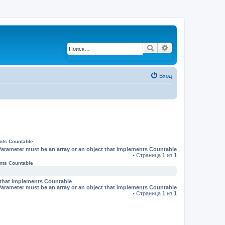
Поиск
Расширенный по
Вход
ents Countable
Parameter must be an array or an object that implements Countable
• Страница
1
из
1
ents Countable
t that implements Countable
Parameter must be an array or an object that implements Countable
• Страница
1
из
1