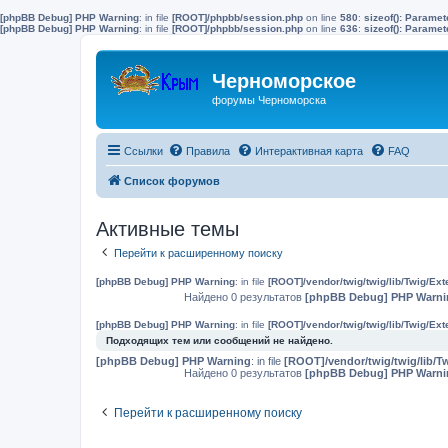
[phpBB Debug] PHP Warning
: in file
[ROOT]/phpbb/session.php
on line
580
:
sizeof(): Parame
[phpBB Debug] PHP Warning
: in file
[ROOT]/phpbb/session.php
on line
636
:
sizeof(): Parame
Черноморское
форумы Черноморска
Ссылки
Правила
Интерактивная карта
FAQ
Список форумов
Активные темы
Перейти к расширенному поиску
[phpBB Debug] PHP Warning
: in file
[ROOT]/vendor/twig/twig/lib/Twig/Ex
Найдено 0 результатов
[phpBB Debug] PHP Warni
[phpBB Debug] PHP Warning
: in file
[ROOT]/vendor/twig/twig/lib/Twig/Ex
Подходящих тем или сообщений не найдено.
[phpBB Debug] PHP Warning
: in file
[ROOT]/vendor/twig/twig/lib/T
Найдено 0 результатов
[phpBB Debug] PHP Warni
Перейти к расширенному поиску