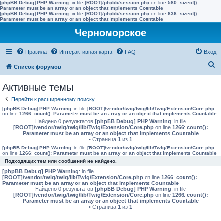
[phpBB Debug] PHP Warning
: in file
[ROOT]/phpbb/session.php
on line
580
:
sizeof():
Parameter must be an array or an object that implements Countable
[phpBB Debug] PHP Warning
: in file
[ROOT]/phpbb/session.php
on line
636
:
sizeof():
Parameter must be an array or an object that implements Countable
Черноморское
Правила
Интерактивная карта
FAQ
Вход
П
Список форумов
о
Активные темы
и
Перейти к расширенному поиску
с
[phpBB Debug] PHP Warning
: in file
[ROOT]/vendor/twig/twig/lib/Twig/Extension/Core.php
к
on line
1266
:
count(): Parameter must be an array or an object that implements Countable
Найдено 0 результатов
[phpBB Debug] PHP Warning
: in file
[ROOT]/vendor/twig/twig/lib/Twig/Extension/Core.php
on line
1266
:
count():
Parameter must be an array or an object that implements Countable
• Страница
1
из
1
[phpBB Debug] PHP Warning
: in file
[ROOT]/vendor/twig/twig/lib/Twig/Extension/Core.php
on line
1266
:
count(): Parameter must be an array or an object that implements Countable
Подходящих тем или сообщений не найдено.
[phpBB Debug] PHP Warning
: in file
[ROOT]/vendor/twig/twig/lib/Twig/Extension/Core.php
on line
1266
:
count():
Parameter must be an array or an object that implements Countable
Найдено 0 результатов
[phpBB Debug] PHP Warning
: in file
[ROOT]/vendor/twig/twig/lib/Twig/Extension/Core.php
on line
1266
:
count():
Parameter must be an array or an object that implements Countable
• Страница
1
из
1