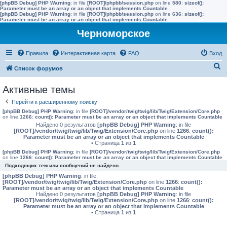
[phpBB Debug] PHP Warning
: in file
[ROOT]/phpbb/session.php
on line
580
:
sizeof():
Parameter must be an array or an object that implements Countable
[phpBB Debug] PHP Warning
: in file
[ROOT]/phpbb/session.php
on line
636
:
sizeof():
Parameter must be an array or an object that implements Countable
Черноморское
Правила
Интерактивная карта
FAQ
Вход
П
Список форумов
о
Активные темы
и
Перейти к расширенному поиску
с
[phpBB Debug] PHP Warning
: in file
[ROOT]/vendor/twig/twig/lib/Twig/Extension/Core.php
к
on line
1266
:
count(): Parameter must be an array or an object that implements Countable
Найдено 0 результатов
[phpBB Debug] PHP Warning
: in file
[ROOT]/vendor/twig/twig/lib/Twig/Extension/Core.php
on line
1266
:
count():
Parameter must be an array or an object that implements Countable
• Страница
1
из
1
[phpBB Debug] PHP Warning
: in file
[ROOT]/vendor/twig/twig/lib/Twig/Extension/Core.php
on line
1266
:
count(): Parameter must be an array or an object that implements Countable
Подходящих тем или сообщений не найдено.
[phpBB Debug] PHP Warning
: in file
[ROOT]/vendor/twig/twig/lib/Twig/Extension/Core.php
on line
1266
:
count():
Parameter must be an array or an object that implements Countable
Найдено 0 результатов
[phpBB Debug] PHP Warning
: in file
[ROOT]/vendor/twig/twig/lib/Twig/Extension/Core.php
on line
1266
:
count():
Parameter must be an array or an object that implements Countable
• Страница
1
из
1