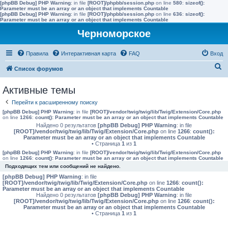
[phpBB Debug] PHP Warning
: in file
[ROOT]/phpbb/session.php
on line
580
:
sizeof():
Parameter must be an array or an object that implements Countable
[phpBB Debug] PHP Warning
: in file
[ROOT]/phpbb/session.php
on line
636
:
sizeof():
Parameter must be an array or an object that implements Countable
Черноморское
Правила
Интерактивная карта
FAQ
Вход
П
Список форумов
о
Активные темы
и
Перейти к расширенному поиску
с
[phpBB Debug] PHP Warning
: in file
[ROOT]/vendor/twig/twig/lib/Twig/Extension/Core.php
к
on line
1266
:
count(): Parameter must be an array or an object that implements Countable
Найдено 0 результатов
[phpBB Debug] PHP Warning
: in file
[ROOT]/vendor/twig/twig/lib/Twig/Extension/Core.php
on line
1266
:
count():
Parameter must be an array or an object that implements Countable
• Страница
1
из
1
[phpBB Debug] PHP Warning
: in file
[ROOT]/vendor/twig/twig/lib/Twig/Extension/Core.php
on line
1266
:
count(): Parameter must be an array or an object that implements Countable
Подходящих тем или сообщений не найдено.
[phpBB Debug] PHP Warning
: in file
[ROOT]/vendor/twig/twig/lib/Twig/Extension/Core.php
on line
1266
:
count():
Parameter must be an array or an object that implements Countable
Найдено 0 результатов
[phpBB Debug] PHP Warning
: in file
[ROOT]/vendor/twig/twig/lib/Twig/Extension/Core.php
on line
1266
:
count():
Parameter must be an array or an object that implements Countable
• Страница
1
из
1