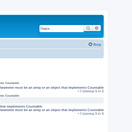
Поиск
Расширенный по
Вход
ents Countable
Parameter must be an array or an object that implements Countable
• Страница
1
из
1
ents Countable
t that implements Countable
Parameter must be an array or an object that implements Countable
• Страница
1
из
1