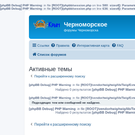
[phpBB Debug] PHP Warning
: in file
[ROOT]/phpbb/session.php
on line
580
:
sizeof(): Parame
[phpBB Debug] PHP Warning
: in file
[ROOT]/phpbb/session.php
on line
636
:
sizeof(): Parame
Черноморское
форумы Черноморска
Ссылки
Правила
Интерактивная карта
FAQ
Список форумов
Активные темы
Перейти к расширенному поиску
[phpBB Debug] PHP Warning
: in file
[ROOT]/vendor/twig/twig/lib/Twig/Ex
Найдено 0 результатов
[phpBB Debug] PHP Warni
[phpBB Debug] PHP Warning
: in file
[ROOT]/vendor/twig/twig/lib/Twig/Ex
Подходящих тем или сообщений не найдено.
[phpBB Debug] PHP Warning
: in file
[ROOT]/vendor/twig/twig/lib/T
Найдено 0 результатов
[phpBB Debug] PHP Warni
Перейти к расширенному поиску