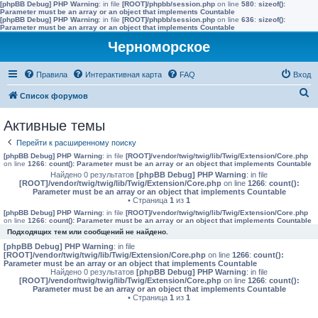
[phpBB Debug] PHP Warning
: in file
[ROOT]/phpbb/session.php
on line
580
:
sizeof():
Parameter must be an array or an object that implements Countable
[phpBB Debug] PHP Warning
: in file
[ROOT]/phpbb/session.php
on line
636
:
sizeof():
Parameter must be an array or an object that implements Countable
Черноморское
Правила
Интерактивная карта
FAQ
Вход
П
Список форумов
о
Активные темы
и
Перейти к расширенному поиску
с
[phpBB Debug] PHP Warning
: in file
[ROOT]/vendor/twig/twig/lib/Twig/Extension/Core.php
к
on line
1266
:
count(): Parameter must be an array or an object that implements Countable
Найдено 0 результатов
[phpBB Debug] PHP Warning
: in file
[ROOT]/vendor/twig/twig/lib/Twig/Extension/Core.php
on line
1266
:
count():
Parameter must be an array or an object that implements Countable
• Страница
1
из
1
[phpBB Debug] PHP Warning
: in file
[ROOT]/vendor/twig/twig/lib/Twig/Extension/Core.php
on line
1266
:
count(): Parameter must be an array or an object that implements Countable
Подходящих тем или сообщений не найдено.
[phpBB Debug] PHP Warning
: in file
[ROOT]/vendor/twig/twig/lib/Twig/Extension/Core.php
on line
1266
:
count():
Parameter must be an array or an object that implements Countable
Найдено 0 результатов
[phpBB Debug] PHP Warning
: in file
[ROOT]/vendor/twig/twig/lib/Twig/Extension/Core.php
on line
1266
:
count():
Parameter must be an array or an object that implements Countable
• Страница
1
из
1