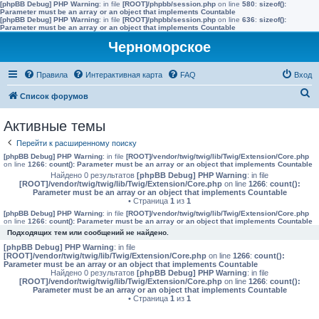
[phpBB Debug] PHP Warning
: in file
[ROOT]/phpbb/session.php
on line
580
:
sizeof():
Parameter must be an array or an object that implements Countable
[phpBB Debug] PHP Warning
: in file
[ROOT]/phpbb/session.php
on line
636
:
sizeof():
Parameter must be an array or an object that implements Countable
Черноморское
Правила
Интерактивная карта
FAQ
Вход
П
Список форумов
о
Активные темы
и
Перейти к расширенному поиску
с
[phpBB Debug] PHP Warning
: in file
[ROOT]/vendor/twig/twig/lib/Twig/Extension/Core.php
к
on line
1266
:
count(): Parameter must be an array or an object that implements Countable
Найдено 0 результатов
[phpBB Debug] PHP Warning
: in file
[ROOT]/vendor/twig/twig/lib/Twig/Extension/Core.php
on line
1266
:
count():
Parameter must be an array or an object that implements Countable
• Страница
1
из
1
[phpBB Debug] PHP Warning
: in file
[ROOT]/vendor/twig/twig/lib/Twig/Extension/Core.php
on line
1266
:
count(): Parameter must be an array or an object that implements Countable
Подходящих тем или сообщений не найдено.
[phpBB Debug] PHP Warning
: in file
[ROOT]/vendor/twig/twig/lib/Twig/Extension/Core.php
on line
1266
:
count():
Parameter must be an array or an object that implements Countable
Найдено 0 результатов
[phpBB Debug] PHP Warning
: in file
[ROOT]/vendor/twig/twig/lib/Twig/Extension/Core.php
on line
1266
:
count():
Parameter must be an array or an object that implements Countable
• Страница
1
из
1