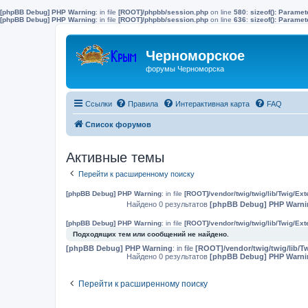
[phpBB Debug] PHP Warning
: in file
[ROOT]/phpbb/session.php
on line
580
:
sizeof(): Parame
[phpBB Debug] PHP Warning
: in file
[ROOT]/phpbb/session.php
on line
636
:
sizeof(): Parame
Черноморское
форумы Черноморска
Ссылки
Правила
Интерактивная карта
FAQ
Список форумов
Активные темы
Перейти к расширенному поиску
[phpBB Debug] PHP Warning
: in file
[ROOT]/vendor/twig/twig/lib/Twig/Ex
Найдено 0 результатов
[phpBB Debug] PHP Warni
[phpBB Debug] PHP Warning
: in file
[ROOT]/vendor/twig/twig/lib/Twig/Ex
Подходящих тем или сообщений не найдено.
[phpBB Debug] PHP Warning
: in file
[ROOT]/vendor/twig/twig/lib/T
Найдено 0 результатов
[phpBB Debug] PHP Warni
Перейти к расширенному поиску