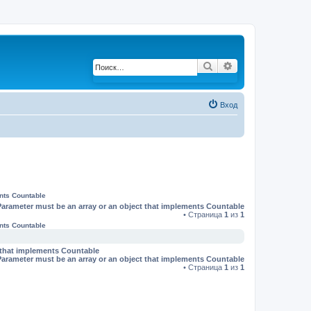
Поиск
Расширенный по
Вход
ents Countable
Parameter must be an array or an object that implements Countable
• Страница
1
из
1
ents Countable
t that implements Countable
Parameter must be an array or an object that implements Countable
• Страница
1
из
1