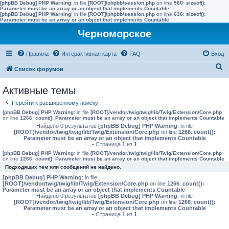
[phpBB Debug] PHP Warning
: in file
[ROOT]/phpbb/session.php
on line
580
:
sizeof():
Parameter must be an array or an object that implements Countable
[phpBB Debug] PHP Warning
: in file
[ROOT]/phpbb/session.php
on line
636
:
sizeof():
Parameter must be an array or an object that implements Countable
Черноморское
Правила
Интерактивная карта
FAQ
Вход
П
Список форумов
о
Активные темы
и
Перейти к расширенному поиску
с
[phpBB Debug] PHP Warning
: in file
[ROOT]/vendor/twig/twig/lib/Twig/Extension/Core.php
к
on line
1266
:
count(): Parameter must be an array or an object that implements Countable
Найдено 0 результатов
[phpBB Debug] PHP Warning
: in file
[ROOT]/vendor/twig/twig/lib/Twig/Extension/Core.php
on line
1266
:
count():
Parameter must be an array or an object that implements Countable
• Страница
1
из
1
[phpBB Debug] PHP Warning
: in file
[ROOT]/vendor/twig/twig/lib/Twig/Extension/Core.php
on line
1266
:
count(): Parameter must be an array or an object that implements Countable
Подходящих тем или сообщений не найдено.
[phpBB Debug] PHP Warning
: in file
[ROOT]/vendor/twig/twig/lib/Twig/Extension/Core.php
on line
1266
:
count():
Parameter must be an array or an object that implements Countable
Найдено 0 результатов
[phpBB Debug] PHP Warning
: in file
[ROOT]/vendor/twig/twig/lib/Twig/Extension/Core.php
on line
1266
:
count():
Parameter must be an array or an object that implements Countable
• Страница
1
из
1