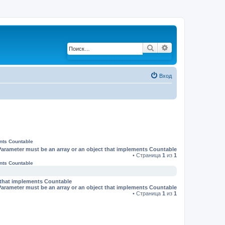
Поиск
Расширенный по
Вход
ents Countable
Parameter must be an array or an object that implements Countable
• Страница
1
из
1
ents Countable
t that implements Countable
Parameter must be an array or an object that implements Countable
• Страница
1
из
1