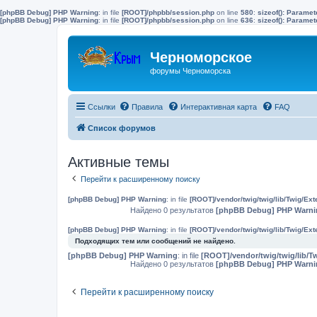
[phpBB Debug] PHP Warning
: in file
[ROOT]/phpbb/session.php
on line
580
:
sizeof(): Parame
[phpBB Debug] PHP Warning
: in file
[ROOT]/phpbb/session.php
on line
636
:
sizeof(): Parame
Черноморское
форумы Черноморска
Ссылки
Правила
Интерактивная карта
FAQ
Список форумов
Активные темы
Перейти к расширенному поиску
[phpBB Debug] PHP Warning
: in file
[ROOT]/vendor/twig/twig/lib/Twig/Ex
Найдено 0 результатов
[phpBB Debug] PHP Warni
[phpBB Debug] PHP Warning
: in file
[ROOT]/vendor/twig/twig/lib/Twig/Ex
Подходящих тем или сообщений не найдено.
[phpBB Debug] PHP Warning
: in file
[ROOT]/vendor/twig/twig/lib/T
Найдено 0 результатов
[phpBB Debug] PHP Warni
Перейти к расширенному поиску