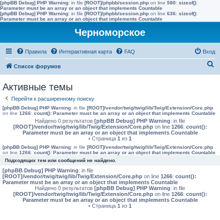
[phpBB Debug] PHP Warning
: in file
[ROOT]/phpbb/session.php
on line
580
:
sizeof():
Parameter must be an array or an object that implements Countable
[phpBB Debug] PHP Warning
: in file
[ROOT]/phpbb/session.php
on line
636
:
sizeof():
Parameter must be an array or an object that implements Countable
Черноморское
Правила
Интерактивная карта
FAQ
Вход
П
Список форумов
о
Активные темы
и
Перейти к расширенному поиску
с
[phpBB Debug] PHP Warning
: in file
[ROOT]/vendor/twig/twig/lib/Twig/Extension/Core.php
к
on line
1266
:
count(): Parameter must be an array or an object that implements Countable
Найдено 0 результатов
[phpBB Debug] PHP Warning
: in file
[ROOT]/vendor/twig/twig/lib/Twig/Extension/Core.php
on line
1266
:
count():
Parameter must be an array or an object that implements Countable
• Страница
1
из
1
[phpBB Debug] PHP Warning
: in file
[ROOT]/vendor/twig/twig/lib/Twig/Extension/Core.php
on line
1266
:
count(): Parameter must be an array or an object that implements Countable
Подходящих тем или сообщений не найдено.
[phpBB Debug] PHP Warning
: in file
[ROOT]/vendor/twig/twig/lib/Twig/Extension/Core.php
on line
1266
:
count():
Parameter must be an array or an object that implements Countable
Найдено 0 результатов
[phpBB Debug] PHP Warning
: in file
[ROOT]/vendor/twig/twig/lib/Twig/Extension/Core.php
on line
1266
:
count():
Parameter must be an array or an object that implements Countable
• Страница
1
из
1