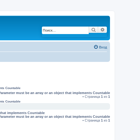
Поиск
Расширенный по
Вход
ents Countable
Parameter must be an array or an object that implements Countable
• Страница
1
из
1
ents Countable
t that implements Countable
Parameter must be an array or an object that implements Countable
• Страница
1
из
1