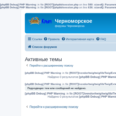
[phpBB Debug] PHP Warning
: in file
[ROOT]/phpbb/session.php
on line
580
:
sizeof(): Parame
[phpBB Debug] PHP Warning
: in file
[ROOT]/phpbb/session.php
on line
636
:
sizeof(): Parame
Черноморское
форумы Черноморска
Ссылки
Правила
Интерактивная карта
FAQ
Список форумов
Активные темы
Перейти к расширенному поиску
[phpBB Debug] PHP Warning
: in file
[ROOT]/vendor/twig/twig/lib/Twig/Ex
Найдено 0 результатов
[phpBB Debug] PHP Warni
[phpBB Debug] PHP Warning
: in file
[ROOT]/vendor/twig/twig/lib/Twig/Ex
Подходящих тем или сообщений не найдено.
[phpBB Debug] PHP Warning
: in file
[ROOT]/vendor/twig/twig/lib/T
Найдено 0 результатов
[phpBB Debug] PHP Warni
Перейти к расширенному поиску