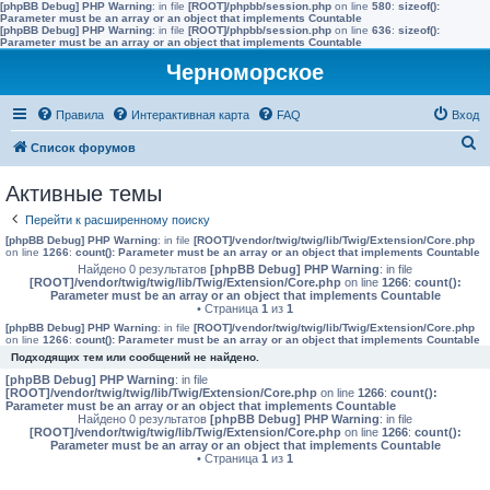
[phpBB Debug] PHP Warning
: in file
[ROOT]/phpbb/session.php
on line
580
:
sizeof():
Parameter must be an array or an object that implements Countable
[phpBB Debug] PHP Warning
: in file
[ROOT]/phpbb/session.php
on line
636
:
sizeof():
Parameter must be an array or an object that implements Countable
Черноморское
Правила
Интерактивная карта
FAQ
Вход
П
Список форумов
о
Активные темы
и
Перейти к расширенному поиску
с
[phpBB Debug] PHP Warning
: in file
[ROOT]/vendor/twig/twig/lib/Twig/Extension/Core.php
к
on line
1266
:
count(): Parameter must be an array or an object that implements Countable
Найдено 0 результатов
[phpBB Debug] PHP Warning
: in file
[ROOT]/vendor/twig/twig/lib/Twig/Extension/Core.php
on line
1266
:
count():
Parameter must be an array or an object that implements Countable
• Страница
1
из
1
[phpBB Debug] PHP Warning
: in file
[ROOT]/vendor/twig/twig/lib/Twig/Extension/Core.php
on line
1266
:
count(): Parameter must be an array or an object that implements Countable
Подходящих тем или сообщений не найдено.
[phpBB Debug] PHP Warning
: in file
[ROOT]/vendor/twig/twig/lib/Twig/Extension/Core.php
on line
1266
:
count():
Parameter must be an array or an object that implements Countable
Найдено 0 результатов
[phpBB Debug] PHP Warning
: in file
[ROOT]/vendor/twig/twig/lib/Twig/Extension/Core.php
on line
1266
:
count():
Parameter must be an array or an object that implements Countable
• Страница
1
из
1