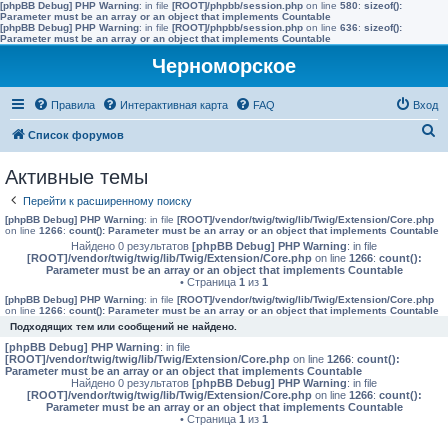
[phpBB Debug] PHP Warning
: in file
[ROOT]/phpbb/session.php
on line
580
:
sizeof():
Parameter must be an array or an object that implements Countable
[phpBB Debug] PHP Warning
: in file
[ROOT]/phpbb/session.php
on line
636
:
sizeof():
Parameter must be an array or an object that implements Countable
Черноморское
Правила
Интерактивная карта
FAQ
Вход
П
Список форумов
о
Активные темы
и
Перейти к расширенному поиску
с
[phpBB Debug] PHP Warning
: in file
[ROOT]/vendor/twig/twig/lib/Twig/Extension/Core.php
к
on line
1266
:
count(): Parameter must be an array or an object that implements Countable
Найдено 0 результатов
[phpBB Debug] PHP Warning
: in file
[ROOT]/vendor/twig/twig/lib/Twig/Extension/Core.php
on line
1266
:
count():
Parameter must be an array or an object that implements Countable
• Страница
1
из
1
[phpBB Debug] PHP Warning
: in file
[ROOT]/vendor/twig/twig/lib/Twig/Extension/Core.php
on line
1266
:
count(): Parameter must be an array or an object that implements Countable
Подходящих тем или сообщений не найдено.
[phpBB Debug] PHP Warning
: in file
[ROOT]/vendor/twig/twig/lib/Twig/Extension/Core.php
on line
1266
:
count():
Parameter must be an array or an object that implements Countable
Найдено 0 результатов
[phpBB Debug] PHP Warning
: in file
[ROOT]/vendor/twig/twig/lib/Twig/Extension/Core.php
on line
1266
:
count():
Parameter must be an array or an object that implements Countable
• Страница
1
из
1