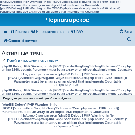
[phpBB Debug] PHP Warning
: in file
[ROOT]/phpbb/session.php
on line
580
:
sizeof():
Parameter must be an array or an object that implements Countable
[phpBB Debug] PHP Warning
: in file
[ROOT]/phpbb/session.php
on line
636
:
sizeof():
Parameter must be an array or an object that implements Countable
Черноморское
Правила
Интерактивная карта
FAQ
Вход
П
Список форумов
о
Активные темы
и
Перейти к расширенному поиску
с
[phpBB Debug] PHP Warning
: in file
[ROOT]/vendor/twig/twig/lib/Twig/Extension/Core.php
к
on line
1266
:
count(): Parameter must be an array or an object that implements Countable
Найдено 0 результатов
[phpBB Debug] PHP Warning
: in file
[ROOT]/vendor/twig/twig/lib/Twig/Extension/Core.php
on line
1266
:
count():
Parameter must be an array or an object that implements Countable
• Страница
1
из
1
[phpBB Debug] PHP Warning
: in file
[ROOT]/vendor/twig/twig/lib/Twig/Extension/Core.php
on line
1266
:
count(): Parameter must be an array or an object that implements Countable
Подходящих тем или сообщений не найдено.
[phpBB Debug] PHP Warning
: in file
[ROOT]/vendor/twig/twig/lib/Twig/Extension/Core.php
on line
1266
:
count():
Parameter must be an array or an object that implements Countable
Найдено 0 результатов
[phpBB Debug] PHP Warning
: in file
[ROOT]/vendor/twig/twig/lib/Twig/Extension/Core.php
on line
1266
:
count():
Parameter must be an array or an object that implements Countable
• Страница
1
из
1