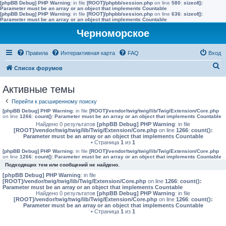
[phpBB Debug] PHP Warning
: in file
[ROOT]/phpbb/session.php
on line
580
:
sizeof():
Parameter must be an array or an object that implements Countable
[phpBB Debug] PHP Warning
: in file
[ROOT]/phpbb/session.php
on line
636
:
sizeof():
Parameter must be an array or an object that implements Countable
Черноморское
Правила
Интерактивная карта
FAQ
Вход
П
Список форумов
о
Активные темы
и
Перейти к расширенному поиску
с
[phpBB Debug] PHP Warning
: in file
[ROOT]/vendor/twig/twig/lib/Twig/Extension/Core.php
к
on line
1266
:
count(): Parameter must be an array or an object that implements Countable
Найдено 0 результатов
[phpBB Debug] PHP Warning
: in file
[ROOT]/vendor/twig/twig/lib/Twig/Extension/Core.php
on line
1266
:
count():
Parameter must be an array or an object that implements Countable
• Страница
1
из
1
[phpBB Debug] PHP Warning
: in file
[ROOT]/vendor/twig/twig/lib/Twig/Extension/Core.php
on line
1266
:
count(): Parameter must be an array or an object that implements Countable
Подходящих тем или сообщений не найдено.
[phpBB Debug] PHP Warning
: in file
[ROOT]/vendor/twig/twig/lib/Twig/Extension/Core.php
on line
1266
:
count():
Parameter must be an array or an object that implements Countable
Найдено 0 результатов
[phpBB Debug] PHP Warning
: in file
[ROOT]/vendor/twig/twig/lib/Twig/Extension/Core.php
on line
1266
:
count():
Parameter must be an array or an object that implements Countable
• Страница
1
из
1