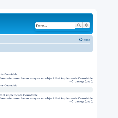
Поиск
Расширенный по
Вход
ents Countable
Parameter must be an array or an object that implements Countable
• Страница
1
из
1
ents Countable
t that implements Countable
Parameter must be an array or an object that implements Countable
• Страница
1
из
1