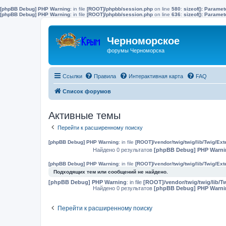
[phpBB Debug] PHP Warning
: in file
[ROOT]/phpbb/session.php
on line
580
:
sizeof(): Parame
[phpBB Debug] PHP Warning
: in file
[ROOT]/phpbb/session.php
on line
636
:
sizeof(): Parame
Черноморское
форумы Черноморска
Ссылки
Правила
Интерактивная карта
FAQ
Список форумов
Активные темы
Перейти к расширенному поиску
[phpBB Debug] PHP Warning
: in file
[ROOT]/vendor/twig/twig/lib/Twig/Ex
Найдено 0 результатов
[phpBB Debug] PHP Warni
[phpBB Debug] PHP Warning
: in file
[ROOT]/vendor/twig/twig/lib/Twig/Ex
Подходящих тем или сообщений не найдено.
[phpBB Debug] PHP Warning
: in file
[ROOT]/vendor/twig/twig/lib/T
Найдено 0 результатов
[phpBB Debug] PHP Warni
Перейти к расширенному поиску