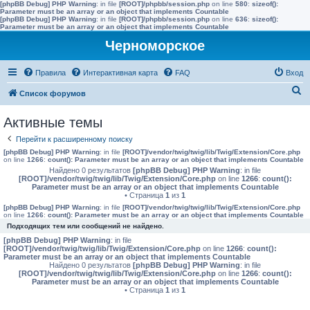
[phpBB Debug] PHP Warning
: in file
[ROOT]/phpbb/session.php
on line
580
:
sizeof():
Parameter must be an array or an object that implements Countable
[phpBB Debug] PHP Warning
: in file
[ROOT]/phpbb/session.php
on line
636
:
sizeof():
Parameter must be an array or an object that implements Countable
Черноморское
Правила
Интерактивная карта
FAQ
Вход
П
Список форумов
о
Активные темы
и
Перейти к расширенному поиску
с
[phpBB Debug] PHP Warning
: in file
[ROOT]/vendor/twig/twig/lib/Twig/Extension/Core.php
к
on line
1266
:
count(): Parameter must be an array or an object that implements Countable
Найдено 0 результатов
[phpBB Debug] PHP Warning
: in file
[ROOT]/vendor/twig/twig/lib/Twig/Extension/Core.php
on line
1266
:
count():
Parameter must be an array or an object that implements Countable
• Страница
1
из
1
[phpBB Debug] PHP Warning
: in file
[ROOT]/vendor/twig/twig/lib/Twig/Extension/Core.php
on line
1266
:
count(): Parameter must be an array or an object that implements Countable
Подходящих тем или сообщений не найдено.
[phpBB Debug] PHP Warning
: in file
[ROOT]/vendor/twig/twig/lib/Twig/Extension/Core.php
on line
1266
:
count():
Parameter must be an array or an object that implements Countable
Найдено 0 результатов
[phpBB Debug] PHP Warning
: in file
[ROOT]/vendor/twig/twig/lib/Twig/Extension/Core.php
on line
1266
:
count():
Parameter must be an array or an object that implements Countable
• Страница
1
из
1