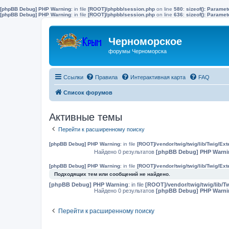
[phpBB Debug] PHP Warning
: in file
[ROOT]/phpbb/session.php
on line
580
:
sizeof(): Parame
[phpBB Debug] PHP Warning
: in file
[ROOT]/phpbb/session.php
on line
636
:
sizeof(): Parame
Черноморское
форумы Черноморска
Ссылки
Правила
Интерактивная карта
FAQ
Список форумов
Активные темы
Перейти к расширенному поиску
[phpBB Debug] PHP Warning
: in file
[ROOT]/vendor/twig/twig/lib/Twig/Ex
Найдено 0 результатов
[phpBB Debug] PHP Warni
[phpBB Debug] PHP Warning
: in file
[ROOT]/vendor/twig/twig/lib/Twig/Ex
Подходящих тем или сообщений не найдено.
[phpBB Debug] PHP Warning
: in file
[ROOT]/vendor/twig/twig/lib/T
Найдено 0 результатов
[phpBB Debug] PHP Warni
Перейти к расширенному поиску