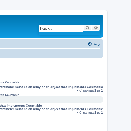
Поиск
Расширенный по
Вход
ents Countable
Parameter must be an array or an object that implements Countable
• Страница
1
из
1
ents Countable
t that implements Countable
Parameter must be an array or an object that implements Countable
• Страница
1
из
1