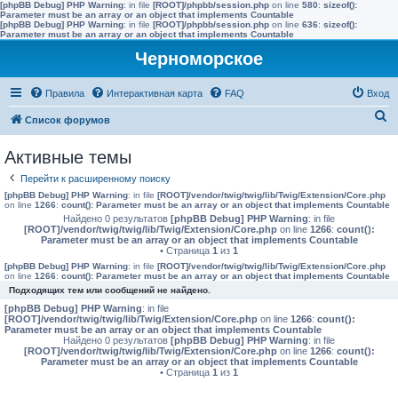
[phpBB Debug] PHP Warning
: in file
[ROOT]/phpbb/session.php
on line
580
:
sizeof():
Parameter must be an array or an object that implements Countable
[phpBB Debug] PHP Warning
: in file
[ROOT]/phpbb/session.php
on line
636
:
sizeof():
Parameter must be an array or an object that implements Countable
Черноморское
Правила
Интерактивная карта
FAQ
Вход
П
Список форумов
о
Активные темы
и
Перейти к расширенному поиску
с
[phpBB Debug] PHP Warning
: in file
[ROOT]/vendor/twig/twig/lib/Twig/Extension/Core.php
к
on line
1266
:
count(): Parameter must be an array or an object that implements Countable
Найдено 0 результатов
[phpBB Debug] PHP Warning
: in file
[ROOT]/vendor/twig/twig/lib/Twig/Extension/Core.php
on line
1266
:
count():
Parameter must be an array or an object that implements Countable
• Страница
1
из
1
[phpBB Debug] PHP Warning
: in file
[ROOT]/vendor/twig/twig/lib/Twig/Extension/Core.php
on line
1266
:
count(): Parameter must be an array or an object that implements Countable
Подходящих тем или сообщений не найдено.
[phpBB Debug] PHP Warning
: in file
[ROOT]/vendor/twig/twig/lib/Twig/Extension/Core.php
on line
1266
:
count():
Parameter must be an array or an object that implements Countable
Найдено 0 результатов
[phpBB Debug] PHP Warning
: in file
[ROOT]/vendor/twig/twig/lib/Twig/Extension/Core.php
on line
1266
:
count():
Parameter must be an array or an object that implements Countable
• Страница
1
из
1