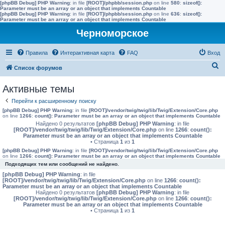
[phpBB Debug] PHP Warning
: in file
[ROOT]/phpbb/session.php
on line
580
:
sizeof():
Parameter must be an array or an object that implements Countable
[phpBB Debug] PHP Warning
: in file
[ROOT]/phpbb/session.php
on line
636
:
sizeof():
Parameter must be an array or an object that implements Countable
Черноморское
Правила
Интерактивная карта
FAQ
Вход
П
Список форумов
о
Активные темы
и
Перейти к расширенному поиску
с
[phpBB Debug] PHP Warning
: in file
[ROOT]/vendor/twig/twig/lib/Twig/Extension/Core.php
к
on line
1266
:
count(): Parameter must be an array or an object that implements Countable
Найдено 0 результатов
[phpBB Debug] PHP Warning
: in file
[ROOT]/vendor/twig/twig/lib/Twig/Extension/Core.php
on line
1266
:
count():
Parameter must be an array or an object that implements Countable
• Страница
1
из
1
[phpBB Debug] PHP Warning
: in file
[ROOT]/vendor/twig/twig/lib/Twig/Extension/Core.php
on line
1266
:
count(): Parameter must be an array or an object that implements Countable
Подходящих тем или сообщений не найдено.
[phpBB Debug] PHP Warning
: in file
[ROOT]/vendor/twig/twig/lib/Twig/Extension/Core.php
on line
1266
:
count():
Parameter must be an array or an object that implements Countable
Найдено 0 результатов
[phpBB Debug] PHP Warning
: in file
[ROOT]/vendor/twig/twig/lib/Twig/Extension/Core.php
on line
1266
:
count():
Parameter must be an array or an object that implements Countable
• Страница
1
из
1