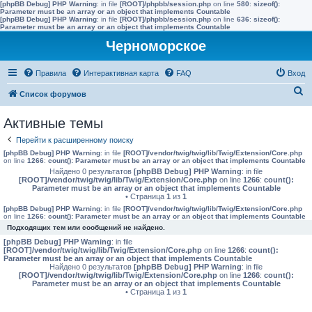
[phpBB Debug] PHP Warning
: in file
[ROOT]/phpbb/session.php
on line
580
:
sizeof():
Parameter must be an array or an object that implements Countable
[phpBB Debug] PHP Warning
: in file
[ROOT]/phpbb/session.php
on line
636
:
sizeof():
Parameter must be an array or an object that implements Countable
Черноморское
Правила
Интерактивная карта
FAQ
Вход
П
Список форумов
о
Активные темы
и
Перейти к расширенному поиску
с
[phpBB Debug] PHP Warning
: in file
[ROOT]/vendor/twig/twig/lib/Twig/Extension/Core.php
к
on line
1266
:
count(): Parameter must be an array or an object that implements Countable
Найдено 0 результатов
[phpBB Debug] PHP Warning
: in file
[ROOT]/vendor/twig/twig/lib/Twig/Extension/Core.php
on line
1266
:
count():
Parameter must be an array or an object that implements Countable
• Страница
1
из
1
[phpBB Debug] PHP Warning
: in file
[ROOT]/vendor/twig/twig/lib/Twig/Extension/Core.php
on line
1266
:
count(): Parameter must be an array or an object that implements Countable
Подходящих тем или сообщений не найдено.
[phpBB Debug] PHP Warning
: in file
[ROOT]/vendor/twig/twig/lib/Twig/Extension/Core.php
on line
1266
:
count():
Parameter must be an array or an object that implements Countable
Найдено 0 результатов
[phpBB Debug] PHP Warning
: in file
[ROOT]/vendor/twig/twig/lib/Twig/Extension/Core.php
on line
1266
:
count():
Parameter must be an array or an object that implements Countable
• Страница
1
из
1