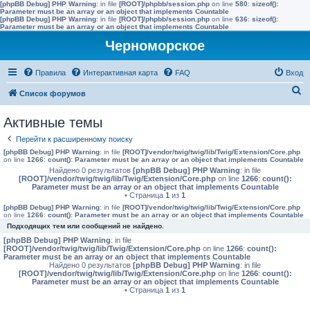
[phpBB Debug] PHP Warning
: in file
[ROOT]/phpbb/session.php
on line
580
:
sizeof():
Parameter must be an array or an object that implements Countable
[phpBB Debug] PHP Warning
: in file
[ROOT]/phpbb/session.php
on line
636
:
sizeof():
Parameter must be an array or an object that implements Countable
Черноморское
Правила
Интерактивная карта
FAQ
Вход
П
Список форумов
о
Активные темы
и
Перейти к расширенному поиску
с
[phpBB Debug] PHP Warning
: in file
[ROOT]/vendor/twig/twig/lib/Twig/Extension/Core.php
к
on line
1266
:
count(): Parameter must be an array or an object that implements Countable
Найдено 0 результатов
[phpBB Debug] PHP Warning
: in file
[ROOT]/vendor/twig/twig/lib/Twig/Extension/Core.php
on line
1266
:
count():
Parameter must be an array or an object that implements Countable
• Страница
1
из
1
[phpBB Debug] PHP Warning
: in file
[ROOT]/vendor/twig/twig/lib/Twig/Extension/Core.php
on line
1266
:
count(): Parameter must be an array or an object that implements Countable
Подходящих тем или сообщений не найдено.
[phpBB Debug] PHP Warning
: in file
[ROOT]/vendor/twig/twig/lib/Twig/Extension/Core.php
on line
1266
:
count():
Parameter must be an array or an object that implements Countable
Найдено 0 результатов
[phpBB Debug] PHP Warning
: in file
[ROOT]/vendor/twig/twig/lib/Twig/Extension/Core.php
on line
1266
:
count():
Parameter must be an array or an object that implements Countable
• Страница
1
из
1