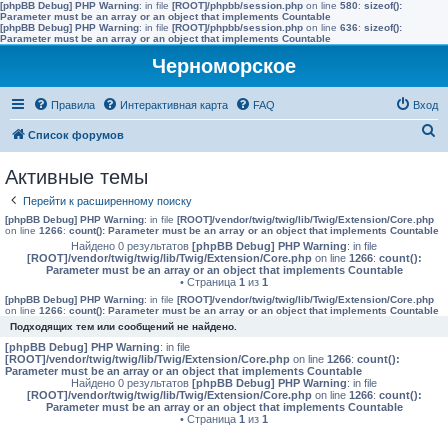
[phpBB Debug] PHP Warning
: in file
[ROOT]/phpbb/session.php
on line
580
:
sizeof():
Parameter must be an array or an object that implements Countable
[phpBB Debug] PHP Warning
: in file
[ROOT]/phpbb/session.php
on line
636
:
sizeof():
Parameter must be an array or an object that implements Countable
Черноморское
Правила
Интерактивная карта
FAQ
Вход
П
Список форумов
о
Активные темы
и
Перейти к расширенному поиску
с
[phpBB Debug] PHP Warning
: in file
[ROOT]/vendor/twig/twig/lib/Twig/Extension/Core.php
к
on line
1266
:
count(): Parameter must be an array or an object that implements Countable
Найдено 0 результатов
[phpBB Debug] PHP Warning
: in file
[ROOT]/vendor/twig/twig/lib/Twig/Extension/Core.php
on line
1266
:
count():
Parameter must be an array or an object that implements Countable
• Страница
1
из
1
[phpBB Debug] PHP Warning
: in file
[ROOT]/vendor/twig/twig/lib/Twig/Extension/Core.php
on line
1266
:
count(): Parameter must be an array or an object that implements Countable
Подходящих тем или сообщений не найдено.
[phpBB Debug] PHP Warning
: in file
[ROOT]/vendor/twig/twig/lib/Twig/Extension/Core.php
on line
1266
:
count():
Parameter must be an array or an object that implements Countable
Найдено 0 результатов
[phpBB Debug] PHP Warning
: in file
[ROOT]/vendor/twig/twig/lib/Twig/Extension/Core.php
on line
1266
:
count():
Parameter must be an array or an object that implements Countable
• Страница
1
из
1