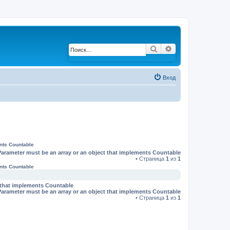
Поиск
Расширенный по
Вход
ents Countable
Parameter must be an array or an object that implements Countable
• Страница
1
из
1
ents Countable
t that implements Countable
Parameter must be an array or an object that implements Countable
• Страница
1
из
1