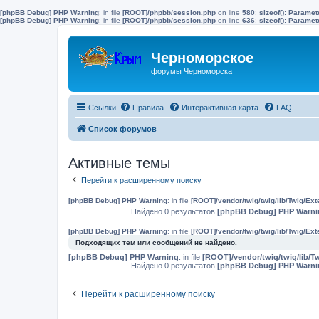
[phpBB Debug] PHP Warning
: in file
[ROOT]/phpbb/session.php
on line
580
:
sizeof(): Parame
[phpBB Debug] PHP Warning
: in file
[ROOT]/phpbb/session.php
on line
636
:
sizeof(): Parame
Черноморское
форумы Черноморска
Ссылки
Правила
Интерактивная карта
FAQ
Список форумов
Активные темы
Перейти к расширенному поиску
[phpBB Debug] PHP Warning
: in file
[ROOT]/vendor/twig/twig/lib/Twig/Ex
Найдено 0 результатов
[phpBB Debug] PHP Warni
[phpBB Debug] PHP Warning
: in file
[ROOT]/vendor/twig/twig/lib/Twig/Ex
Подходящих тем или сообщений не найдено.
[phpBB Debug] PHP Warning
: in file
[ROOT]/vendor/twig/twig/lib/T
Найдено 0 результатов
[phpBB Debug] PHP Warni
Перейти к расширенному поиску