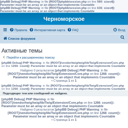
[phpBB Debug] PHP Warning
: in file
[ROOT]/phpbb/session.php
on line
580
:
sizeof():
Parameter must be an array or an object that implements Countable
[phpBB Debug] PHP Warning
: in file
[ROOT]/phpbb/session.php
on line
636
:
sizeof():
Parameter must be an array or an object that implements Countable
Черноморское
Правила
Интерактивная карта
FAQ
Вход
П
Список форумов
о
Активные темы
и
Перейти к расширенному поиску
с
[phpBB Debug] PHP Warning
: in file
[ROOT]/vendor/twig/twig/lib/Twig/Extension/Core.php
к
on line
1266
:
count(): Parameter must be an array or an object that implements Countable
Найдено 0 результатов
[phpBB Debug] PHP Warning
: in file
[ROOT]/vendor/twig/twig/lib/Twig/Extension/Core.php
on line
1266
:
count():
Parameter must be an array or an object that implements Countable
• Страница
1
из
1
[phpBB Debug] PHP Warning
: in file
[ROOT]/vendor/twig/twig/lib/Twig/Extension/Core.php
on line
1266
:
count(): Parameter must be an array or an object that implements Countable
Подходящих тем или сообщений не найдено.
[phpBB Debug] PHP Warning
: in file
[ROOT]/vendor/twig/twig/lib/Twig/Extension/Core.php
on line
1266
:
count():
Parameter must be an array or an object that implements Countable
Найдено 0 результатов
[phpBB Debug] PHP Warning
: in file
[ROOT]/vendor/twig/twig/lib/Twig/Extension/Core.php
on line
1266
:
count():
Parameter must be an array or an object that implements Countable
• Страница
1
из
1