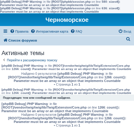
[phpBB Debug] PHP Warning
: in file
[ROOT]/phpbb/session.php
on line
580
:
sizeof():
Parameter must be an array or an object that implements Countable
[phpBB Debug] PHP Warning
: in file
[ROOT]/phpbb/session.php
on line
636
:
sizeof():
Parameter must be an array or an object that implements Countable
Черноморское
Правила
Интерактивная карта
FAQ
Вход
П
Список форумов
о
Активные темы
и
Перейти к расширенному поиску
с
[phpBB Debug] PHP Warning
: in file
[ROOT]/vendor/twig/twig/lib/Twig/Extension/Core.php
к
on line
1266
:
count(): Parameter must be an array or an object that implements Countable
Найдено 0 результатов
[phpBB Debug] PHP Warning
: in file
[ROOT]/vendor/twig/twig/lib/Twig/Extension/Core.php
on line
1266
:
count():
Parameter must be an array or an object that implements Countable
• Страница
1
из
1
[phpBB Debug] PHP Warning
: in file
[ROOT]/vendor/twig/twig/lib/Twig/Extension/Core.php
on line
1266
:
count(): Parameter must be an array or an object that implements Countable
Подходящих тем или сообщений не найдено.
[phpBB Debug] PHP Warning
: in file
[ROOT]/vendor/twig/twig/lib/Twig/Extension/Core.php
on line
1266
:
count():
Parameter must be an array or an object that implements Countable
Найдено 0 результатов
[phpBB Debug] PHP Warning
: in file
[ROOT]/vendor/twig/twig/lib/Twig/Extension/Core.php
on line
1266
:
count():
Parameter must be an array or an object that implements Countable
• Страница
1
из
1