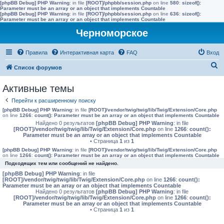
[phpBB Debug] PHP Warning
: in file
[ROOT]/phpbb/session.php
on line
580
:
sizeof():
Parameter must be an array or an object that implements Countable
[phpBB Debug] PHP Warning
: in file
[ROOT]/phpbb/session.php
on line
636
:
sizeof():
Parameter must be an array or an object that implements Countable
Черноморское
Правила
Интерактивная карта
FAQ
Вход
П
Список форумов
о
Активные темы
и
Перейти к расширенному поиску
с
[phpBB Debug] PHP Warning
: in file
[ROOT]/vendor/twig/twig/lib/Twig/Extension/Core.php
к
on line
1266
:
count(): Parameter must be an array or an object that implements Countable
Найдено 0 результатов
[phpBB Debug] PHP Warning
: in file
[ROOT]/vendor/twig/twig/lib/Twig/Extension/Core.php
on line
1266
:
count():
Parameter must be an array or an object that implements Countable
• Страница
1
из
1
[phpBB Debug] PHP Warning
: in file
[ROOT]/vendor/twig/twig/lib/Twig/Extension/Core.php
on line
1266
:
count(): Parameter must be an array or an object that implements Countable
Подходящих тем или сообщений не найдено.
[phpBB Debug] PHP Warning
: in file
[ROOT]/vendor/twig/twig/lib/Twig/Extension/Core.php
on line
1266
:
count():
Parameter must be an array or an object that implements Countable
Найдено 0 результатов
[phpBB Debug] PHP Warning
: in file
[ROOT]/vendor/twig/twig/lib/Twig/Extension/Core.php
on line
1266
:
count():
Parameter must be an array or an object that implements Countable
• Страница
1
из
1