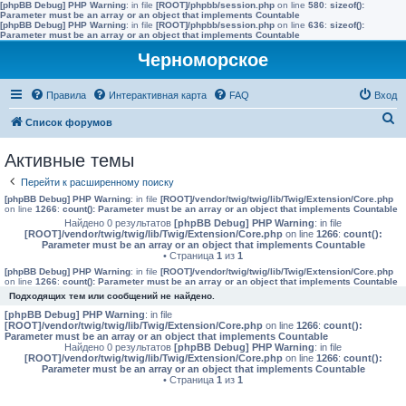
[phpBB Debug] PHP Warning
: in file
[ROOT]/phpbb/session.php
on line
580
:
sizeof():
Parameter must be an array or an object that implements Countable
[phpBB Debug] PHP Warning
: in file
[ROOT]/phpbb/session.php
on line
636
:
sizeof():
Parameter must be an array or an object that implements Countable
Черноморское
Правила
Интерактивная карта
FAQ
Вход
П
Список форумов
о
Активные темы
и
Перейти к расширенному поиску
с
[phpBB Debug] PHP Warning
: in file
[ROOT]/vendor/twig/twig/lib/Twig/Extension/Core.php
к
on line
1266
:
count(): Parameter must be an array or an object that implements Countable
Найдено 0 результатов
[phpBB Debug] PHP Warning
: in file
[ROOT]/vendor/twig/twig/lib/Twig/Extension/Core.php
on line
1266
:
count():
Parameter must be an array or an object that implements Countable
• Страница
1
из
1
[phpBB Debug] PHP Warning
: in file
[ROOT]/vendor/twig/twig/lib/Twig/Extension/Core.php
on line
1266
:
count(): Parameter must be an array or an object that implements Countable
Подходящих тем или сообщений не найдено.
[phpBB Debug] PHP Warning
: in file
[ROOT]/vendor/twig/twig/lib/Twig/Extension/Core.php
on line
1266
:
count():
Parameter must be an array or an object that implements Countable
Найдено 0 результатов
[phpBB Debug] PHP Warning
: in file
[ROOT]/vendor/twig/twig/lib/Twig/Extension/Core.php
on line
1266
:
count():
Parameter must be an array or an object that implements Countable
• Страница
1
из
1