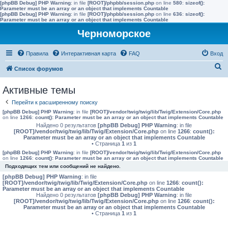
[phpBB Debug] PHP Warning
: in file
[ROOT]/phpbb/session.php
on line
580
:
sizeof():
Parameter must be an array or an object that implements Countable
[phpBB Debug] PHP Warning
: in file
[ROOT]/phpbb/session.php
on line
636
:
sizeof():
Parameter must be an array or an object that implements Countable
Черноморское
Правила
Интерактивная карта
FAQ
Вход
П
Список форумов
о
Активные темы
и
Перейти к расширенному поиску
с
[phpBB Debug] PHP Warning
: in file
[ROOT]/vendor/twig/twig/lib/Twig/Extension/Core.php
к
on line
1266
:
count(): Parameter must be an array or an object that implements Countable
Найдено 0 результатов
[phpBB Debug] PHP Warning
: in file
[ROOT]/vendor/twig/twig/lib/Twig/Extension/Core.php
on line
1266
:
count():
Parameter must be an array or an object that implements Countable
• Страница
1
из
1
[phpBB Debug] PHP Warning
: in file
[ROOT]/vendor/twig/twig/lib/Twig/Extension/Core.php
on line
1266
:
count(): Parameter must be an array or an object that implements Countable
Подходящих тем или сообщений не найдено.
[phpBB Debug] PHP Warning
: in file
[ROOT]/vendor/twig/twig/lib/Twig/Extension/Core.php
on line
1266
:
count():
Parameter must be an array or an object that implements Countable
Найдено 0 результатов
[phpBB Debug] PHP Warning
: in file
[ROOT]/vendor/twig/twig/lib/Twig/Extension/Core.php
on line
1266
:
count():
Parameter must be an array or an object that implements Countable
• Страница
1
из
1