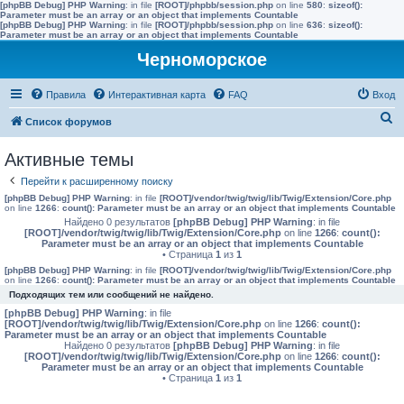
[phpBB Debug] PHP Warning
: in file
[ROOT]/phpbb/session.php
on line
580
:
sizeof():
Parameter must be an array or an object that implements Countable
[phpBB Debug] PHP Warning
: in file
[ROOT]/phpbb/session.php
on line
636
:
sizeof():
Parameter must be an array or an object that implements Countable
Черноморское
Правила
Интерактивная карта
FAQ
Вход
П
Список форумов
о
Активные темы
и
Перейти к расширенному поиску
с
[phpBB Debug] PHP Warning
: in file
[ROOT]/vendor/twig/twig/lib/Twig/Extension/Core.php
к
on line
1266
:
count(): Parameter must be an array or an object that implements Countable
Найдено 0 результатов
[phpBB Debug] PHP Warning
: in file
[ROOT]/vendor/twig/twig/lib/Twig/Extension/Core.php
on line
1266
:
count():
Parameter must be an array or an object that implements Countable
• Страница
1
из
1
[phpBB Debug] PHP Warning
: in file
[ROOT]/vendor/twig/twig/lib/Twig/Extension/Core.php
on line
1266
:
count(): Parameter must be an array or an object that implements Countable
Подходящих тем или сообщений не найдено.
[phpBB Debug] PHP Warning
: in file
[ROOT]/vendor/twig/twig/lib/Twig/Extension/Core.php
on line
1266
:
count():
Parameter must be an array or an object that implements Countable
Найдено 0 результатов
[phpBB Debug] PHP Warning
: in file
[ROOT]/vendor/twig/twig/lib/Twig/Extension/Core.php
on line
1266
:
count():
Parameter must be an array or an object that implements Countable
• Страница
1
из
1