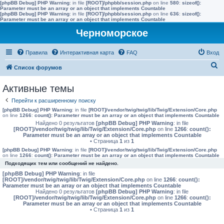
[phpBB Debug] PHP Warning
: in file
[ROOT]/phpbb/session.php
on line
580
:
sizeof():
Parameter must be an array or an object that implements Countable
[phpBB Debug] PHP Warning
: in file
[ROOT]/phpbb/session.php
on line
636
:
sizeof():
Parameter must be an array or an object that implements Countable
Черноморское
Правила
Интерактивная карта
FAQ
Вход
П
Список форумов
о
Активные темы
и
Перейти к расширенному поиску
с
[phpBB Debug] PHP Warning
: in file
[ROOT]/vendor/twig/twig/lib/Twig/Extension/Core.php
к
on line
1266
:
count(): Parameter must be an array or an object that implements Countable
Найдено 0 результатов
[phpBB Debug] PHP Warning
: in file
[ROOT]/vendor/twig/twig/lib/Twig/Extension/Core.php
on line
1266
:
count():
Parameter must be an array or an object that implements Countable
• Страница
1
из
1
[phpBB Debug] PHP Warning
: in file
[ROOT]/vendor/twig/twig/lib/Twig/Extension/Core.php
on line
1266
:
count(): Parameter must be an array or an object that implements Countable
Подходящих тем или сообщений не найдено.
[phpBB Debug] PHP Warning
: in file
[ROOT]/vendor/twig/twig/lib/Twig/Extension/Core.php
on line
1266
:
count():
Parameter must be an array or an object that implements Countable
Найдено 0 результатов
[phpBB Debug] PHP Warning
: in file
[ROOT]/vendor/twig/twig/lib/Twig/Extension/Core.php
on line
1266
:
count():
Parameter must be an array or an object that implements Countable
• Страница
1
из
1