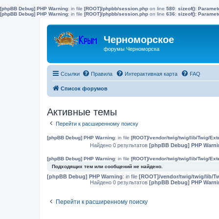
[phpBB Debug] PHP Warning
: in file
[ROOT]/phpbb/session.php
on line
580
:
sizeof(): Parame
[phpBB Debug] PHP Warning
: in file
[ROOT]/phpbb/session.php
on line
636
:
sizeof(): Parame
Черноморское
форумы Черноморска
Ссылки
Правила
Интерактивная карта
FAQ
Список форумов
Активные темы
Перейти к расширенному поиску
[phpBB Debug] PHP Warning
: in file
[ROOT]/vendor/twig/twig/lib/Twig/Ex
Найдено 0 результатов
[phpBB Debug] PHP Warni
[phpBB Debug] PHP Warning
: in file
[ROOT]/vendor/twig/twig/lib/Twig/Ex
Подходящих тем или сообщений не найдено.
[phpBB Debug] PHP Warning
: in file
[ROOT]/vendor/twig/twig/lib/T
Найдено 0 результатов
[phpBB Debug] PHP Warni
Перейти к расширенному поиску