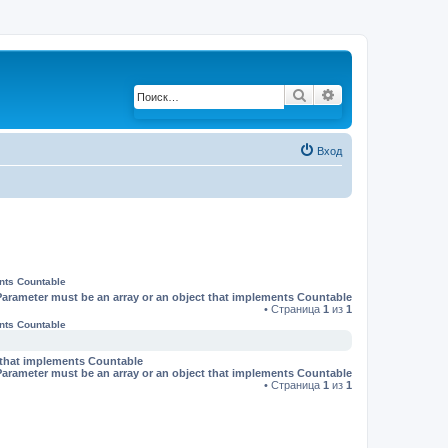
Поиск
Расширенный по
Вход
ents Countable
Parameter must be an array or an object that implements Countable
• Страница
1
из
1
ents Countable
t that implements Countable
Parameter must be an array or an object that implements Countable
• Страница
1
из
1