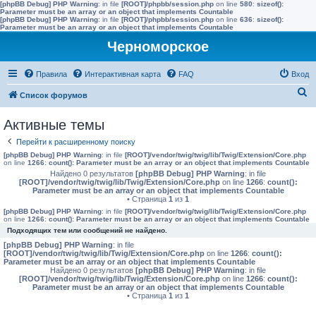
[phpBB Debug] PHP Warning
: in file
[ROOT]/phpbb/session.php
on line
580
:
sizeof():
Parameter must be an array or an object that implements Countable
[phpBB Debug] PHP Warning
: in file
[ROOT]/phpbb/session.php
on line
636
:
sizeof():
Parameter must be an array or an object that implements Countable
Черноморское
Правила
Интерактивная карта
FAQ
Вход
П
Список форумов
о
Активные темы
и
Перейти к расширенному поиску
с
[phpBB Debug] PHP Warning
: in file
[ROOT]/vendor/twig/twig/lib/Twig/Extension/Core.php
к
on line
1266
:
count(): Parameter must be an array or an object that implements Countable
Найдено 0 результатов
[phpBB Debug] PHP Warning
: in file
[ROOT]/vendor/twig/twig/lib/Twig/Extension/Core.php
on line
1266
:
count():
Parameter must be an array or an object that implements Countable
• Страница
1
из
1
[phpBB Debug] PHP Warning
: in file
[ROOT]/vendor/twig/twig/lib/Twig/Extension/Core.php
on line
1266
:
count(): Parameter must be an array or an object that implements Countable
Подходящих тем или сообщений не найдено.
[phpBB Debug] PHP Warning
: in file
[ROOT]/vendor/twig/twig/lib/Twig/Extension/Core.php
on line
1266
:
count():
Parameter must be an array or an object that implements Countable
Найдено 0 результатов
[phpBB Debug] PHP Warning
: in file
[ROOT]/vendor/twig/twig/lib/Twig/Extension/Core.php
on line
1266
:
count():
Parameter must be an array or an object that implements Countable
• Страница
1
из
1