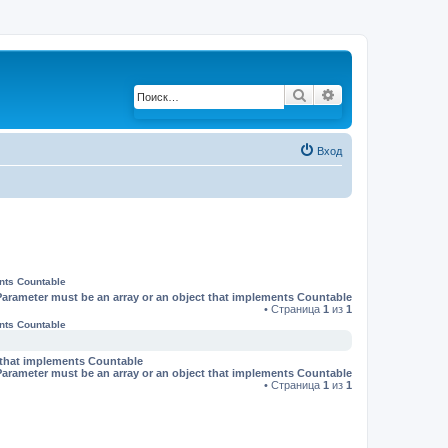
Поиск
Расширенный по
Вход
ents Countable
Parameter must be an array or an object that implements Countable
• Страница
1
из
1
ents Countable
t that implements Countable
Parameter must be an array or an object that implements Countable
• Страница
1
из
1