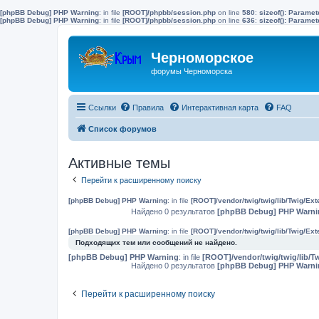
[phpBB Debug] PHP Warning
: in file
[ROOT]/phpbb/session.php
on line
580
:
sizeof(): Parame
[phpBB Debug] PHP Warning
: in file
[ROOT]/phpbb/session.php
on line
636
:
sizeof(): Parame
Черноморское
форумы Черноморска
Ссылки
Правила
Интерактивная карта
FAQ
Список форумов
Активные темы
Перейти к расширенному поиску
[phpBB Debug] PHP Warning
: in file
[ROOT]/vendor/twig/twig/lib/Twig/Ex
Найдено 0 результатов
[phpBB Debug] PHP Warni
[phpBB Debug] PHP Warning
: in file
[ROOT]/vendor/twig/twig/lib/Twig/Ex
Подходящих тем или сообщений не найдено.
[phpBB Debug] PHP Warning
: in file
[ROOT]/vendor/twig/twig/lib/T
Найдено 0 результатов
[phpBB Debug] PHP Warni
Перейти к расширенному поиску