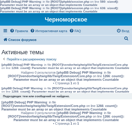
[phpBB Debug] PHP Warning
: in file
[ROOT]/phpbb/session.php
on line
580
:
sizeof():
Parameter must be an array or an object that implements Countable
[phpBB Debug] PHP Warning
: in file
[ROOT]/phpbb/session.php
on line
636
:
sizeof():
Parameter must be an array or an object that implements Countable
Черноморское
Правила
Интерактивная карта
FAQ
Вход
П
Список форумов
о
Активные темы
и
Перейти к расширенному поиску
с
[phpBB Debug] PHP Warning
: in file
[ROOT]/vendor/twig/twig/lib/Twig/Extension/Core.php
к
on line
1266
:
count(): Parameter must be an array or an object that implements Countable
Найдено 0 результатов
[phpBB Debug] PHP Warning
: in file
[ROOT]/vendor/twig/twig/lib/Twig/Extension/Core.php
on line
1266
:
count():
Parameter must be an array or an object that implements Countable
• Страница
1
из
1
[phpBB Debug] PHP Warning
: in file
[ROOT]/vendor/twig/twig/lib/Twig/Extension/Core.php
on line
1266
:
count(): Parameter must be an array or an object that implements Countable
Подходящих тем или сообщений не найдено.
[phpBB Debug] PHP Warning
: in file
[ROOT]/vendor/twig/twig/lib/Twig/Extension/Core.php
on line
1266
:
count():
Parameter must be an array or an object that implements Countable
Найдено 0 результатов
[phpBB Debug] PHP Warning
: in file
[ROOT]/vendor/twig/twig/lib/Twig/Extension/Core.php
on line
1266
:
count():
Parameter must be an array or an object that implements Countable
• Страница
1
из
1