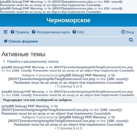
[phpBB Debug] PHP Warning
: in file
[ROOT]/phpbb/session.php
on line
580
:
sizeof():
Parameter must be an array or an object that implements Countable
[phpBB Debug] PHP Warning
: in file
[ROOT]/phpbb/session.php
on line
636
:
sizeof():
Parameter must be an array or an object that implements Countable
Черноморское
Правила
Интерактивная карта
FAQ
Вход
П
Список форумов
о
Активные темы
и
Перейти к расширенному поиску
с
[phpBB Debug] PHP Warning
: in file
[ROOT]/vendor/twig/twig/lib/Twig/Extension/Core.php
к
on line
1266
:
count(): Parameter must be an array or an object that implements Countable
Найдено 0 результатов
[phpBB Debug] PHP Warning
: in file
[ROOT]/vendor/twig/twig/lib/Twig/Extension/Core.php
on line
1266
:
count():
Parameter must be an array or an object that implements Countable
• Страница
1
из
1
[phpBB Debug] PHP Warning
: in file
[ROOT]/vendor/twig/twig/lib/Twig/Extension/Core.php
on line
1266
:
count(): Parameter must be an array or an object that implements Countable
Подходящих тем или сообщений не найдено.
[phpBB Debug] PHP Warning
: in file
[ROOT]/vendor/twig/twig/lib/Twig/Extension/Core.php
on line
1266
:
count():
Parameter must be an array or an object that implements Countable
Найдено 0 результатов
[phpBB Debug] PHP Warning
: in file
[ROOT]/vendor/twig/twig/lib/Twig/Extension/Core.php
on line
1266
:
count():
Parameter must be an array or an object that implements Countable
• Страница
1
из
1