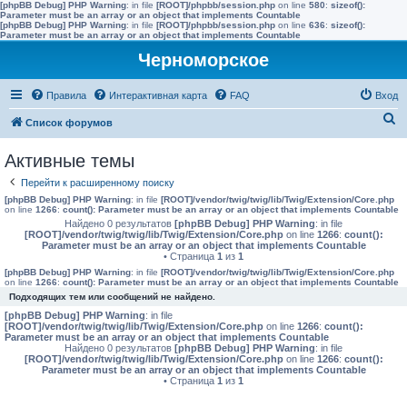
[phpBB Debug] PHP Warning
: in file
[ROOT]/phpbb/session.php
on line
580
:
sizeof():
Parameter must be an array or an object that implements Countable
[phpBB Debug] PHP Warning
: in file
[ROOT]/phpbb/session.php
on line
636
:
sizeof():
Parameter must be an array or an object that implements Countable
Черноморское
Правила
Интерактивная карта
FAQ
Вход
П
Список форумов
о
Активные темы
и
Перейти к расширенному поиску
с
[phpBB Debug] PHP Warning
: in file
[ROOT]/vendor/twig/twig/lib/Twig/Extension/Core.php
к
on line
1266
:
count(): Parameter must be an array or an object that implements Countable
Найдено 0 результатов
[phpBB Debug] PHP Warning
: in file
[ROOT]/vendor/twig/twig/lib/Twig/Extension/Core.php
on line
1266
:
count():
Parameter must be an array or an object that implements Countable
• Страница
1
из
1
[phpBB Debug] PHP Warning
: in file
[ROOT]/vendor/twig/twig/lib/Twig/Extension/Core.php
on line
1266
:
count(): Parameter must be an array or an object that implements Countable
Подходящих тем или сообщений не найдено.
[phpBB Debug] PHP Warning
: in file
[ROOT]/vendor/twig/twig/lib/Twig/Extension/Core.php
on line
1266
:
count():
Parameter must be an array or an object that implements Countable
Найдено 0 результатов
[phpBB Debug] PHP Warning
: in file
[ROOT]/vendor/twig/twig/lib/Twig/Extension/Core.php
on line
1266
:
count():
Parameter must be an array or an object that implements Countable
• Страница
1
из
1