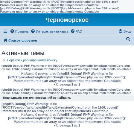
[phpBB Debug] PHP Warning
: in file
[ROOT]/phpbb/session.php
on line
580
:
sizeof():
Parameter must be an array or an object that implements Countable
[phpBB Debug] PHP Warning
: in file
[ROOT]/phpbb/session.php
on line
636
:
sizeof():
Parameter must be an array or an object that implements Countable
Черноморское
Правила
Интерактивная карта
FAQ
Вход
П
Список форумов
о
Активные темы
и
Перейти к расширенному поиску
с
[phpBB Debug] PHP Warning
: in file
[ROOT]/vendor/twig/twig/lib/Twig/Extension/Core.php
к
on line
1266
:
count(): Parameter must be an array or an object that implements Countable
Найдено 0 результатов
[phpBB Debug] PHP Warning
: in file
[ROOT]/vendor/twig/twig/lib/Twig/Extension/Core.php
on line
1266
:
count():
Parameter must be an array or an object that implements Countable
• Страница
1
из
1
[phpBB Debug] PHP Warning
: in file
[ROOT]/vendor/twig/twig/lib/Twig/Extension/Core.php
on line
1266
:
count(): Parameter must be an array or an object that implements Countable
Подходящих тем или сообщений не найдено.
[phpBB Debug] PHP Warning
: in file
[ROOT]/vendor/twig/twig/lib/Twig/Extension/Core.php
on line
1266
:
count():
Parameter must be an array or an object that implements Countable
Найдено 0 результатов
[phpBB Debug] PHP Warning
: in file
[ROOT]/vendor/twig/twig/lib/Twig/Extension/Core.php
on line
1266
:
count():
Parameter must be an array or an object that implements Countable
• Страница
1
из
1