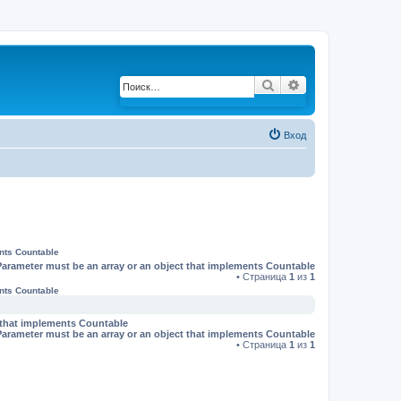
Поиск
Расширенный по
Вход
ents Countable
Parameter must be an array or an object that implements Countable
• Страница
1
из
1
ents Countable
t that implements Countable
Parameter must be an array or an object that implements Countable
• Страница
1
из
1