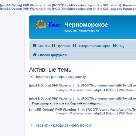
[phpBB Debug] PHP Warning
: in file
[ROOT]/phpbb/session.php
on line
580
:
sizeof(): Parame
[phpBB Debug] PHP Warning
: in file
[ROOT]/phpbb/session.php
on line
636
:
sizeof(): Parame
Черноморское
форумы Черноморска
Ссылки
Правила
Интерактивная карта
FAQ
Список форумов
Активные темы
Перейти к расширенному поиску
[phpBB Debug] PHP Warning
: in file
[ROOT]/vendor/twig/twig/lib/Twig/Ex
Найдено 0 результатов
[phpBB Debug] PHP Warni
[phpBB Debug] PHP Warning
: in file
[ROOT]/vendor/twig/twig/lib/Twig/Ex
Подходящих тем или сообщений не найдено.
[phpBB Debug] PHP Warning
: in file
[ROOT]/vendor/twig/twig/lib/T
Найдено 0 результатов
[phpBB Debug] PHP Warni
Перейти к расширенному поиску