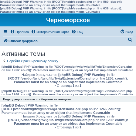
[phpBB Debug] PHP Warning
: in file
[ROOT]/phpbb/session.php
on line
580
:
sizeof():
Parameter must be an array or an object that implements Countable
[phpBB Debug] PHP Warning
: in file
[ROOT]/phpbb/session.php
on line
636
:
sizeof():
Parameter must be an array or an object that implements Countable
Черноморское
Правила
Интерактивная карта
FAQ
Вход
П
Список форумов
о
Активные темы
и
Перейти к расширенному поиску
с
[phpBB Debug] PHP Warning
: in file
[ROOT]/vendor/twig/twig/lib/Twig/Extension/Core.php
к
on line
1266
:
count(): Parameter must be an array or an object that implements Countable
Найдено 0 результатов
[phpBB Debug] PHP Warning
: in file
[ROOT]/vendor/twig/twig/lib/Twig/Extension/Core.php
on line
1266
:
count():
Parameter must be an array or an object that implements Countable
• Страница
1
из
1
[phpBB Debug] PHP Warning
: in file
[ROOT]/vendor/twig/twig/lib/Twig/Extension/Core.php
on line
1266
:
count(): Parameter must be an array or an object that implements Countable
Подходящих тем или сообщений не найдено.
[phpBB Debug] PHP Warning
: in file
[ROOT]/vendor/twig/twig/lib/Twig/Extension/Core.php
on line
1266
:
count():
Parameter must be an array or an object that implements Countable
Найдено 0 результатов
[phpBB Debug] PHP Warning
: in file
[ROOT]/vendor/twig/twig/lib/Twig/Extension/Core.php
on line
1266
:
count():
Parameter must be an array or an object that implements Countable
• Страница
1
из
1