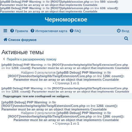
[phpBB Debug] PHP Warning
: in file
[ROOT]/phpbb/session.php
on line
580
:
sizeof():
Parameter must be an array or an object that implements Countable
[phpBB Debug] PHP Warning
: in file
[ROOT]/phpbb/session.php
on line
636
:
sizeof():
Parameter must be an array or an object that implements Countable
Черноморское
Правила
Интерактивная карта
FAQ
Вход
П
Список форумов
о
Активные темы
и
Перейти к расширенному поиску
с
[phpBB Debug] PHP Warning
: in file
[ROOT]/vendor/twig/twig/lib/Twig/Extension/Core.php
к
on line
1266
:
count(): Parameter must be an array or an object that implements Countable
Найдено 0 результатов
[phpBB Debug] PHP Warning
: in file
[ROOT]/vendor/twig/twig/lib/Twig/Extension/Core.php
on line
1266
:
count():
Parameter must be an array or an object that implements Countable
• Страница
1
из
1
[phpBB Debug] PHP Warning
: in file
[ROOT]/vendor/twig/twig/lib/Twig/Extension/Core.php
on line
1266
:
count(): Parameter must be an array or an object that implements Countable
Подходящих тем или сообщений не найдено.
[phpBB Debug] PHP Warning
: in file
[ROOT]/vendor/twig/twig/lib/Twig/Extension/Core.php
on line
1266
:
count():
Parameter must be an array or an object that implements Countable
Найдено 0 результатов
[phpBB Debug] PHP Warning
: in file
[ROOT]/vendor/twig/twig/lib/Twig/Extension/Core.php
on line
1266
:
count():
Parameter must be an array or an object that implements Countable
• Страница
1
из
1