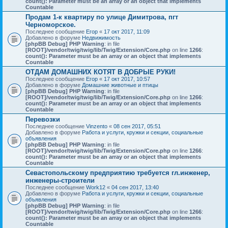
count(): Parameter must be an array or an object that implements
Countable
Продам 1-к квартиру по улице Димитрова, пгт
Черноморское.
Последнее сообщение
Егор
«
17 окт 2017, 11:09
Добавлено в форуме
Недвижимость
[phpBB Debug] PHP Warning
: in file
[ROOT]/vendor/twig/twig/lib/Twig/Extension/Core.php
on line
1266
:
count(): Parameter must be an array or an object that implements
Countable
ОТДАМ ДОМАШНИХ КОТЯТ В ДОБРЫЕ РУКИ!
Последнее сообщение
Егор
«
17 окт 2017, 10:57
Добавлено в форуме
Домашние животные и птицы
[phpBB Debug] PHP Warning
: in file
[ROOT]/vendor/twig/twig/lib/Twig/Extension/Core.php
on line
1266
:
count(): Parameter must be an array or an object that implements
Countable
Перевозки
Последнее сообщение
Vinzento
«
08 сен 2017, 05:51
Добавлено в форуме
Работа и услуги, кружки и секции, социальные
объявления
[phpBB Debug] PHP Warning
: in file
[ROOT]/vendor/twig/twig/lib/Twig/Extension/Core.php
on line
1266
:
count(): Parameter must be an array or an object that implements
Countable
Севастопольскому предприятию требуется гл.инженер,
инженеры-строители
Последнее сообщение
Work12
«
04 сен 2017, 13:40
Добавлено в форуме
Работа и услуги, кружки и секции, социальные
объявления
[phpBB Debug] PHP Warning
: in file
[ROOT]/vendor/twig/twig/lib/Twig/Extension/Core.php
on line
1266
:
count(): Parameter must be an array or an object that implements
Countable