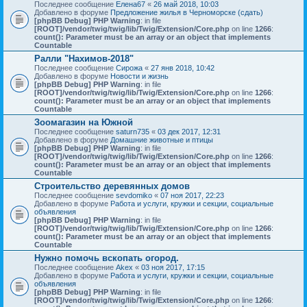
Последнее сообщение
Елена67
«
26 май 2018, 10:03
Добавлено в форуме
Предложение жилья в Черноморске (сдать)
[phpBB Debug] PHP Warning
: in file
[ROOT]/vendor/twig/twig/lib/Twig/Extension/Core.php
on line
1266
:
count(): Parameter must be an array or an object that implements
Countable
Ралли "Нахимов-2018"
Последнее сообщение
Сирожа
«
27 янв 2018, 10:42
Добавлено в форуме
Новости и жизнь
[phpBB Debug] PHP Warning
: in file
[ROOT]/vendor/twig/twig/lib/Twig/Extension/Core.php
on line
1266
:
count(): Parameter must be an array or an object that implements
Countable
Зоомагазин на Южной
Последнее сообщение
saturn735
«
03 дек 2017, 12:31
Добавлено в форуме
Домашние животные и птицы
[phpBB Debug] PHP Warning
: in file
[ROOT]/vendor/twig/twig/lib/Twig/Extension/Core.php
on line
1266
:
count(): Parameter must be an array or an object that implements
Countable
Строительство деревянных домов
Последнее сообщение
sevdomiko
«
07 ноя 2017, 22:23
Добавлено в форуме
Работа и услуги, кружки и секции, социальные
объявления
[phpBB Debug] PHP Warning
: in file
[ROOT]/vendor/twig/twig/lib/Twig/Extension/Core.php
on line
1266
:
count(): Parameter must be an array or an object that implements
Countable
Нужно помочь вскопать огород.
Последнее сообщение
Akex
«
03 ноя 2017, 17:15
Добавлено в форуме
Работа и услуги, кружки и секции, социальные
объявления
[phpBB Debug] PHP Warning
: in file
[ROOT]/vendor/twig/twig/lib/Twig/Extension/Core.php
on line
1266
: