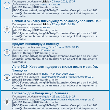
Последнее сообщение
LNick
«
03 июн 2021, 17:37
Добавлено в форуме
Новости и жизнь
[phpBB Debug] PHP Warning
: in file
[ROOT]/vendor/twig/twig/lib/Twig/Extension/Core.php
on line
1266
:
count(): Parameter must be an array or an object that implements
Countable
Реквием экипажу пикирующего бомбардировщика Пе-2
Последнее сообщение
LNick
«
22 апр 2021, 01:10
Добавлено в форуме
История
[phpBB Debug] PHP Warning
: in file
[ROOT]/vendor/twig/twig/lib/Twig/Extension/Core.php
on line
1266
:
count(): Parameter must be an array or an object that implements
Countable
продам инвалидную коляску
Последнее сообщение
ivan_555
«
13 май 2020, 18:49
Добавлено в форуме
Объявления
[phpBB Debug] PHP Warning
: in file
[ROOT]/vendor/twig/twig/lib/Twig/Extension/Core.php
on line
1266
:
count(): Parameter must be an array or an object that implements
Countable
Лето 2019. Хорошее недорогое жилье возле моря. Ул.
Западная
Последнее сообщение
Elena_
«
24 май 2019, 20:17
Добавлено в форуме
Предложение жилья в Черноморске (сдать)
[phpBB Debug] PHP Warning
: in file
[ROOT]/vendor/twig/twig/lib/Twig/Extension/Core.php
on line
1266
:
count(): Parameter must be an array or an object that implements
Countable
Гостевой дом Назар на ул. Чапаева
Последнее сообщение
chgols
«
29 апр 2019, 14:27
Добавлено в форуме
Предложение жилья в Черноморске (сдать)
[phpBB Debug] PHP Warning
: in file
[ROOT]/vendor/twig/twig/lib/Twig/Extension/Core.php
on line
1266
:
count(): Parameter must be an array or an object that implements