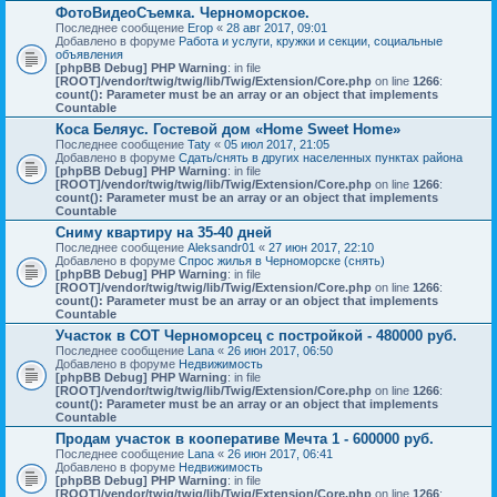
ФотоВидеоСъемка. Черноморское.
Последнее сообщение
Егор
«
28 авг 2017, 09:01
Добавлено в форуме
Работа и услуги, кружки и секции, социальные
объявления
[phpBB Debug] PHP Warning
: in file
[ROOT]/vendor/twig/twig/lib/Twig/Extension/Core.php
on line
1266
:
count(): Parameter must be an array or an object that implements
Countable
Коса Беляус. Гостевой дом «Home Sweet Home»
Последнее сообщение
Taty
«
05 июл 2017, 21:05
Добавлено в форуме
Сдать/снять в других населенных пунктах района
[phpBB Debug] PHP Warning
: in file
[ROOT]/vendor/twig/twig/lib/Twig/Extension/Core.php
on line
1266
:
count(): Parameter must be an array or an object that implements
Countable
Сниму квартиру на 35-40 дней
Последнее сообщение
Aleksandr01
«
27 июн 2017, 22:10
Добавлено в форуме
Спрос жилья в Черноморске (снять)
[phpBB Debug] PHP Warning
: in file
[ROOT]/vendor/twig/twig/lib/Twig/Extension/Core.php
on line
1266
:
count(): Parameter must be an array or an object that implements
Countable
Участок в СОТ Черноморсец с постройкой - 480000 руб.
Последнее сообщение
Lana
«
26 июн 2017, 06:50
Добавлено в форуме
Недвижимость
[phpBB Debug] PHP Warning
: in file
[ROOT]/vendor/twig/twig/lib/Twig/Extension/Core.php
on line
1266
:
count(): Parameter must be an array or an object that implements
Countable
Продам участок в кооперативе Мечта 1 - 600000 руб.
Последнее сообщение
Lana
«
26 июн 2017, 06:41
Добавлено в форуме
Недвижимость
[phpBB Debug] PHP Warning
: in file
[ROOT]/vendor/twig/twig/lib/Twig/Extension/Core.php
on line
1266
: