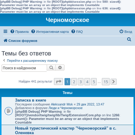
[phpBB Debug] PHP Warning
: in file
[ROOT]/phpbb/session.php
on line
580
:
sizeof():
Parameter must be an array or an object that implements Countable
[phpBB Debug] PHP Warning
: in file
[ROOT]/phpbb/session.php
on line
636
:
sizeof():
Parameter must be an array or an object that implements Countable
Черноморское
Правила
Интерактивная карта
FAQ
Вход
П
Список форумов
о
Темы без ответов
и
Перейти к расширенному поиску
с
Поиск
Расширенный поиск
к
Страница
1
из
15
1
2
3
4
5
15
Найден 441 результат
…
След.
Темы
Записка в книге
Последнее сообщение
Aleksandr Msk
«
29 дек 2022, 13:47
Добавлено в форуме
Люди и Черноморское
[phpBB Debug] PHP Warning
: in file
[ROOT]/vendor/twig/twig/lib/Twig/Extension/Core.php
on line
1266
:
count(): Parameter must be an array or an object that implements
Countable
Новый туристический кластер "Черноморский" в с.
Оленевка