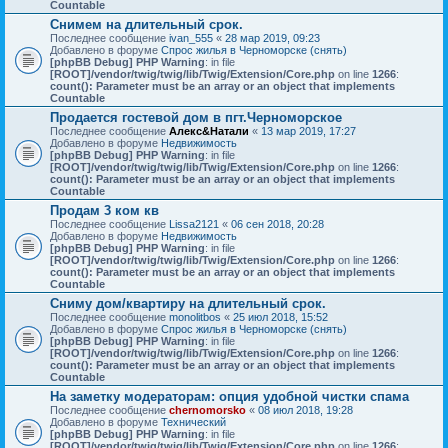
Countable
Снимем на длительный срок.
Последнее сообщение
ivan_555
«
28 мар 2019, 09:23
Добавлено в форуме
Спрос жилья в Черноморске (снять)
[phpBB Debug] PHP Warning
: in file
[ROOT]/vendor/twig/twig/lib/Twig/Extension/Core.php
on line
1266
:
count(): Parameter must be an array or an object that implements
Countable
Продается гостевой дом в пгт.Черноморское
Последнее сообщение
Алекс&Натали
«
13 мар 2019, 17:27
Добавлено в форуме
Недвижимость
[phpBB Debug] PHP Warning
: in file
[ROOT]/vendor/twig/twig/lib/Twig/Extension/Core.php
on line
1266
:
count(): Parameter must be an array or an object that implements
Countable
Продам 3 ком кв
Последнее сообщение
Lissa2121
«
06 сен 2018, 20:28
Добавлено в форуме
Недвижимость
[phpBB Debug] PHP Warning
: in file
[ROOT]/vendor/twig/twig/lib/Twig/Extension/Core.php
on line
1266
:
count(): Parameter must be an array or an object that implements
Countable
Сниму дом/квартиру на длительный срок.
Последнее сообщение
monolitbos
«
25 июл 2018, 15:52
Добавлено в форуме
Спрос жилья в Черноморске (снять)
[phpBB Debug] PHP Warning
: in file
[ROOT]/vendor/twig/twig/lib/Twig/Extension/Core.php
on line
1266
:
count(): Parameter must be an array or an object that implements
Countable
На заметку модераторам: опция удобной чистки спама
Последнее сообщение
chernomorsko
«
08 июл 2018, 19:28
Добавлено в форуме
Технический
[phpBB Debug] PHP Warning
: in file
[ROOT]/vendor/twig/twig/lib/Twig/Extension/Core.php
on line
1266
: