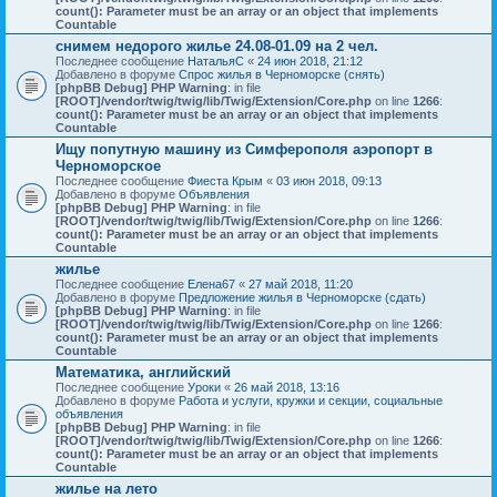
count(): Parameter must be an array or an object that implements
Countable
снимем недорого жилье 24.08-01.09 на 2 чел.
Последнее сообщение
НатальяС
«
24 июн 2018, 21:12
Добавлено в форуме
Спрос жилья в Черноморске (снять)
[phpBB Debug] PHP Warning
: in file
[ROOT]/vendor/twig/twig/lib/Twig/Extension/Core.php
on line
1266
:
count(): Parameter must be an array or an object that implements
Countable
Ищу попутную машину из Симферополя аэропорт в
Черноморское
Последнее сообщение
Фиеста Крым
«
03 июн 2018, 09:13
Добавлено в форуме
Объявления
[phpBB Debug] PHP Warning
: in file
[ROOT]/vendor/twig/twig/lib/Twig/Extension/Core.php
on line
1266
:
count(): Parameter must be an array or an object that implements
Countable
жилье
Последнее сообщение
Елена67
«
27 май 2018, 11:20
Добавлено в форуме
Предложение жилья в Черноморске (сдать)
[phpBB Debug] PHP Warning
: in file
[ROOT]/vendor/twig/twig/lib/Twig/Extension/Core.php
on line
1266
:
count(): Parameter must be an array or an object that implements
Countable
Математика, английский
Последнее сообщение
Уроки
«
26 май 2018, 13:16
Добавлено в форуме
Работа и услуги, кружки и секции, социальные
объявления
[phpBB Debug] PHP Warning
: in file
[ROOT]/vendor/twig/twig/lib/Twig/Extension/Core.php
on line
1266
:
count(): Parameter must be an array or an object that implements
Countable
жилье на лето