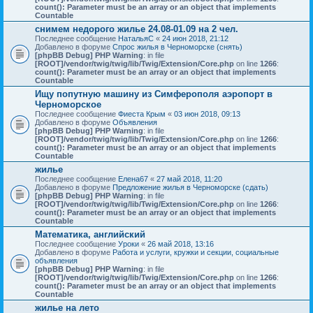
count(): Parameter must be an array or an object that implements
Countable
снимем недорого жилье 24.08-01.09 на 2 чел.
Последнее сообщение
НатальяС
«
24 июн 2018, 21:12
Добавлено в форуме
Спрос жилья в Черноморске (снять)
[phpBB Debug] PHP Warning
: in file
[ROOT]/vendor/twig/twig/lib/Twig/Extension/Core.php
on line
1266
:
count(): Parameter must be an array or an object that implements
Countable
Ищу попутную машину из Симферополя аэропорт в
Черноморское
Последнее сообщение
Фиеста Крым
«
03 июн 2018, 09:13
Добавлено в форуме
Объявления
[phpBB Debug] PHP Warning
: in file
[ROOT]/vendor/twig/twig/lib/Twig/Extension/Core.php
on line
1266
:
count(): Parameter must be an array or an object that implements
Countable
жилье
Последнее сообщение
Елена67
«
27 май 2018, 11:20
Добавлено в форуме
Предложение жилья в Черноморске (сдать)
[phpBB Debug] PHP Warning
: in file
[ROOT]/vendor/twig/twig/lib/Twig/Extension/Core.php
on line
1266
:
count(): Parameter must be an array or an object that implements
Countable
Математика, английский
Последнее сообщение
Уроки
«
26 май 2018, 13:16
Добавлено в форуме
Работа и услуги, кружки и секции, социальные
объявления
[phpBB Debug] PHP Warning
: in file
[ROOT]/vendor/twig/twig/lib/Twig/Extension/Core.php
on line
1266
:
count(): Parameter must be an array or an object that implements
Countable
жилье на лето