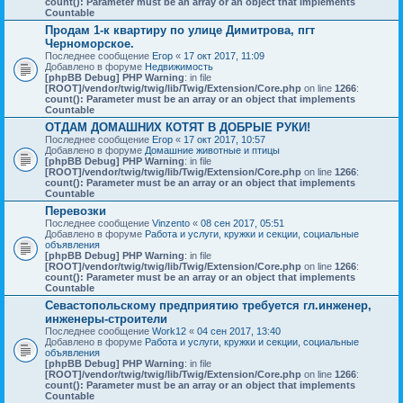
count(): Parameter must be an array or an object that implements
Countable
Продам 1-к квартиру по улице Димитрова, пгт
Черноморское.
Последнее сообщение
Егор
«
17 окт 2017, 11:09
Добавлено в форуме
Недвижимость
[phpBB Debug] PHP Warning
: in file
[ROOT]/vendor/twig/twig/lib/Twig/Extension/Core.php
on line
1266
:
count(): Parameter must be an array or an object that implements
Countable
ОТДАМ ДОМАШНИХ КОТЯТ В ДОБРЫЕ РУКИ!
Последнее сообщение
Егор
«
17 окт 2017, 10:57
Добавлено в форуме
Домашние животные и птицы
[phpBB Debug] PHP Warning
: in file
[ROOT]/vendor/twig/twig/lib/Twig/Extension/Core.php
on line
1266
:
count(): Parameter must be an array or an object that implements
Countable
Перевозки
Последнее сообщение
Vinzento
«
08 сен 2017, 05:51
Добавлено в форуме
Работа и услуги, кружки и секции, социальные
объявления
[phpBB Debug] PHP Warning
: in file
[ROOT]/vendor/twig/twig/lib/Twig/Extension/Core.php
on line
1266
:
count(): Parameter must be an array or an object that implements
Countable
Севастопольскому предприятию требуется гл.инженер,
инженеры-строители
Последнее сообщение
Work12
«
04 сен 2017, 13:40
Добавлено в форуме
Работа и услуги, кружки и секции, социальные
объявления
[phpBB Debug] PHP Warning
: in file
[ROOT]/vendor/twig/twig/lib/Twig/Extension/Core.php
on line
1266
:
count(): Parameter must be an array or an object that implements
Countable