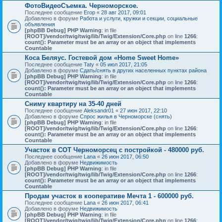
ФотоВидеоСъемка. Черноморское.
Последнее сообщение
Егор
«
28 авг 2017, 09:01
Добавлено в форуме
Работа и услуги, кружки и секции, социальные
объявления
[phpBB Debug] PHP Warning
: in file
[ROOT]/vendor/twig/twig/lib/Twig/Extension/Core.php
on line
1266
:
count(): Parameter must be an array or an object that implements
Countable
Коса Беляус. Гостевой дом «Home Sweet Home»
Последнее сообщение
Taty
«
05 июл 2017, 21:05
Добавлено в форуме
Сдать/снять в других населенных пунктах района
[phpBB Debug] PHP Warning
: in file
[ROOT]/vendor/twig/twig/lib/Twig/Extension/Core.php
on line
1266
:
count(): Parameter must be an array or an object that implements
Countable
Сниму квартиру на 35-40 дней
Последнее сообщение
Aleksandr01
«
27 июн 2017, 22:10
Добавлено в форуме
Спрос жилья в Черноморске (снять)
[phpBB Debug] PHP Warning
: in file
[ROOT]/vendor/twig/twig/lib/Twig/Extension/Core.php
on line
1266
:
count(): Parameter must be an array or an object that implements
Countable
Участок в СОТ Черноморсец с постройкой - 480000 руб.
Последнее сообщение
Lana
«
26 июн 2017, 06:50
Добавлено в форуме
Недвижимость
[phpBB Debug] PHP Warning
: in file
[ROOT]/vendor/twig/twig/lib/Twig/Extension/Core.php
on line
1266
:
count(): Parameter must be an array or an object that implements
Countable
Продам участок в кооперативе Мечта 1 - 600000 руб.
Последнее сообщение
Lana
«
26 июн 2017, 06:41
Добавлено в форуме
Недвижимость
[phpBB Debug] PHP Warning
: in file
[ROOT]/vendor/twig/twig/lib/Twig/Extension/Core.php
on line
1266
: