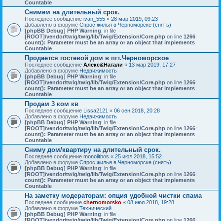
Countable
Снимем на длительный срок.
Последнее сообщение
ivan_555
«
28 мар 2019, 09:23
Добавлено в форуме
Спрос жилья в Черноморске (снять)
[phpBB Debug] PHP Warning
: in file
[ROOT]/vendor/twig/twig/lib/Twig/Extension/Core.php
on line
1266
:
count(): Parameter must be an array or an object that implements
Countable
Продается гостевой дом в пгт.Черноморское
Последнее сообщение
Алекс&Натали
«
13 мар 2019, 17:27
Добавлено в форуме
Недвижимость
[phpBB Debug] PHP Warning
: in file
[ROOT]/vendor/twig/twig/lib/Twig/Extension/Core.php
on line
1266
:
count(): Parameter must be an array or an object that implements
Countable
Продам 3 ком кв
Последнее сообщение
Lissa2121
«
06 сен 2018, 20:28
Добавлено в форуме
Недвижимость
[phpBB Debug] PHP Warning
: in file
[ROOT]/vendor/twig/twig/lib/Twig/Extension/Core.php
on line
1266
:
count(): Parameter must be an array or an object that implements
Countable
Сниму дом/квартиру на длительный срок.
Последнее сообщение
monolitbos
«
25 июл 2018, 15:52
Добавлено в форуме
Спрос жилья в Черноморске (снять)
[phpBB Debug] PHP Warning
: in file
[ROOT]/vendor/twig/twig/lib/Twig/Extension/Core.php
on line
1266
:
count(): Parameter must be an array or an object that implements
Countable
На заметку модераторам: опция удобной чистки спама
Последнее сообщение
chernomorsko
«
08 июл 2018, 19:28
Добавлено в форуме
Технический
[phpBB Debug] PHP Warning
: in file
[ROOT]/vendor/twig/twig/lib/Twig/Extension/Core.php
on line
1266
: