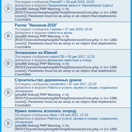
Последнее сообщение
Елена67
«
26 май 2018, 10:03
Добавлено в форуме
Предложение жилья в Черноморске (сдать)
[phpBB Debug] PHP Warning
: in file
[ROOT]/vendor/twig/twig/lib/Twig/Extension/Core.php
on line
1266
:
count(): Parameter must be an array or an object that implements
Countable
Ралли "Нахимов-2018"
Последнее сообщение
Сирожа
«
27 янв 2018, 10:42
Добавлено в форуме
Новости и жизнь
[phpBB Debug] PHP Warning
: in file
[ROOT]/vendor/twig/twig/lib/Twig/Extension/Core.php
on line
1266
:
count(): Parameter must be an array or an object that implements
Countable
Зоомагазин на Южной
Последнее сообщение
saturn735
«
03 дек 2017, 12:31
Добавлено в форуме
Домашние животные и птицы
[phpBB Debug] PHP Warning
: in file
[ROOT]/vendor/twig/twig/lib/Twig/Extension/Core.php
on line
1266
:
count(): Parameter must be an array or an object that implements
Countable
Строительство деревянных домов
Последнее сообщение
sevdomiko
«
07 ноя 2017, 22:23
Добавлено в форуме
Работа и услуги, кружки и секции, социальные
объявления
[phpBB Debug] PHP Warning
: in file
[ROOT]/vendor/twig/twig/lib/Twig/Extension/Core.php
on line
1266
:
count(): Parameter must be an array or an object that implements
Countable
Нужно помочь вскопать огород.
Последнее сообщение
Akex
«
03 ноя 2017, 17:15
Добавлено в форуме
Работа и услуги, кружки и секции, социальные
объявления
[phpBB Debug] PHP Warning
: in file
[ROOT]/vendor/twig/twig/lib/Twig/Extension/Core.php
on line
1266
: