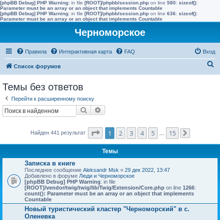
[phpBB Debug] PHP Warning
: in file
[ROOT]/phpbb/session.php
on line
580
:
sizeof():
Parameter must be an array or an object that implements Countable
[phpBB Debug] PHP Warning
: in file
[ROOT]/phpbb/session.php
on line
636
:
sizeof():
Parameter must be an array or an object that implements Countable
Черноморское
Правила
Интерактивная карта
FAQ
Вход
П
Список форумов
о
Темы без ответов
и
Перейти к расширенному поиску
с
Поиск
Расширенный поиск
к
Страница
1
из
15
1
2
3
4
5
15
Найден 441 результат
…
След.
Темы
Записка в книге
Последнее сообщение
Aleksandr Msk
«
29 дек 2022, 13:47
Добавлено в форуме
Люди и Черноморское
[phpBB Debug] PHP Warning
: in file
[ROOT]/vendor/twig/twig/lib/Twig/Extension/Core.php
on line
1266
:
count(): Parameter must be an array or an object that implements
Countable
Новый туристический кластер "Черноморский" в с.
Оленевка