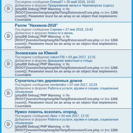
Последнее сообщение
Елена67
«
26 май 2018, 10:03
Добавлено в форуме
Предложение жилья в Черноморске (сдать)
[phpBB Debug] PHP Warning
: in file
[ROOT]/vendor/twig/twig/lib/Twig/Extension/Core.php
on line
1266
:
count(): Parameter must be an array or an object that implements
Countable
Ралли "Нахимов-2018"
Последнее сообщение
Сирожа
«
27 янв 2018, 10:42
Добавлено в форуме
Новости и жизнь
[phpBB Debug] PHP Warning
: in file
[ROOT]/vendor/twig/twig/lib/Twig/Extension/Core.php
on line
1266
:
count(): Parameter must be an array or an object that implements
Countable
Зоомагазин на Южной
Последнее сообщение
saturn735
«
03 дек 2017, 12:31
Добавлено в форуме
Домашние животные и птицы
[phpBB Debug] PHP Warning
: in file
[ROOT]/vendor/twig/twig/lib/Twig/Extension/Core.php
on line
1266
:
count(): Parameter must be an array or an object that implements
Countable
Строительство деревянных домов
Последнее сообщение
sevdomiko
«
07 ноя 2017, 22:23
Добавлено в форуме
Работа и услуги, кружки и секции, социальные
объявления
[phpBB Debug] PHP Warning
: in file
[ROOT]/vendor/twig/twig/lib/Twig/Extension/Core.php
on line
1266
:
count(): Parameter must be an array or an object that implements
Countable
Нужно помочь вскопать огород.
Последнее сообщение
Akex
«
03 ноя 2017, 17:15
Добавлено в форуме
Работа и услуги, кружки и секции, социальные
объявления
[phpBB Debug] PHP Warning
: in file
[ROOT]/vendor/twig/twig/lib/Twig/Extension/Core.php
on line
1266
: