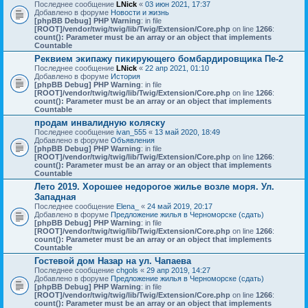
Последнее сообщение
LNick
«
03 июн 2021, 17:37
Добавлено в форуме
Новости и жизнь
[phpBB Debug] PHP Warning
: in file
[ROOT]/vendor/twig/twig/lib/Twig/Extension/Core.php
on line
1266
:
count(): Parameter must be an array or an object that implements
Countable
Реквием экипажу пикирующего бомбардировщика Пе-2
Последнее сообщение
LNick
«
22 апр 2021, 01:10
Добавлено в форуме
История
[phpBB Debug] PHP Warning
: in file
[ROOT]/vendor/twig/twig/lib/Twig/Extension/Core.php
on line
1266
:
count(): Parameter must be an array or an object that implements
Countable
продам инвалидную коляску
Последнее сообщение
ivan_555
«
13 май 2020, 18:49
Добавлено в форуме
Объявления
[phpBB Debug] PHP Warning
: in file
[ROOT]/vendor/twig/twig/lib/Twig/Extension/Core.php
on line
1266
:
count(): Parameter must be an array or an object that implements
Countable
Лето 2019. Хорошее недорогое жилье возле моря. Ул.
Западная
Последнее сообщение
Elena_
«
24 май 2019, 20:17
Добавлено в форуме
Предложение жилья в Черноморске (сдать)
[phpBB Debug] PHP Warning
: in file
[ROOT]/vendor/twig/twig/lib/Twig/Extension/Core.php
on line
1266
:
count(): Parameter must be an array or an object that implements
Countable
Гостевой дом Назар на ул. Чапаева
Последнее сообщение
chgols
«
29 апр 2019, 14:27
Добавлено в форуме
Предложение жилья в Черноморске (сдать)
[phpBB Debug] PHP Warning
: in file
[ROOT]/vendor/twig/twig/lib/Twig/Extension/Core.php
on line
1266
:
count(): Parameter must be an array or an object that implements