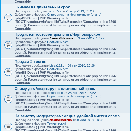
Countable
Снимем на длительный срок.
Последнее сообщение
ivan_555
«
28 мар 2019, 09:23
Добавлено в форуме
Спрос жилья в Черноморске (снять)
[phpBB Debug] PHP Warning
: in file
[ROOT]/vendor/twig/twig/lib/Twig/Extension/Core.php
on line
1266
:
count(): Parameter must be an array or an object that implements
Countable
Продается гостевой дом в пгт.Черноморское
Последнее сообщение
Алекс&Натали
«
13 мар 2019, 17:27
Добавлено в форуме
Недвижимость
[phpBB Debug] PHP Warning
: in file
[ROOT]/vendor/twig/twig/lib/Twig/Extension/Core.php
on line
1266
:
count(): Parameter must be an array or an object that implements
Countable
Продам 3 ком кв
Последнее сообщение
Lissa2121
«
06 сен 2018, 20:28
Добавлено в форуме
Недвижимость
[phpBB Debug] PHP Warning
: in file
[ROOT]/vendor/twig/twig/lib/Twig/Extension/Core.php
on line
1266
:
count(): Parameter must be an array or an object that implements
Countable
Сниму дом/квартиру на длительный срок.
Последнее сообщение
monolitbos
«
25 июл 2018, 15:52
Добавлено в форуме
Спрос жилья в Черноморске (снять)
[phpBB Debug] PHP Warning
: in file
[ROOT]/vendor/twig/twig/lib/Twig/Extension/Core.php
on line
1266
:
count(): Parameter must be an array or an object that implements
Countable
На заметку модераторам: опция удобной чистки спама
Последнее сообщение
chernomorsko
«
08 июл 2018, 19:28
Добавлено в форуме
Технический
[phpBB Debug] PHP Warning
: in file
[ROOT]/vendor/twig/twig/lib/Twig/Extension/Core.php
on line
1266
: