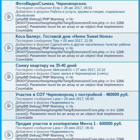
ФотоВидеоСъемка. Черноморское.
Последнее сообщение
Егор
«
28 авг 2017, 09:01
Добавлено в форуме
Работа и услуги, кружки и секции, социальные
объявления
[phpBB Debug] PHP Warning
: in file
[ROOT]/vendor/twig/twig/lib/Twig/Extension/Core.php
on line
1266
:
count(): Parameter must be an array or an object that implements
Countable
Коса Беляус. Гостевой дом «Home Sweet Home»
Последнее сообщение
Taty
«
05 июл 2017, 21:05
Добавлено в форуме
Сдать/снять в других населенных пунктах района
[phpBB Debug] PHP Warning
: in file
[ROOT]/vendor/twig/twig/lib/Twig/Extension/Core.php
on line
1266
:
count(): Parameter must be an array or an object that implements
Countable
Сниму квартиру на 35-40 дней
Последнее сообщение
Aleksandr01
«
27 июн 2017, 22:10
Добавлено в форуме
Спрос жилья в Черноморске (снять)
[phpBB Debug] PHP Warning
: in file
[ROOT]/vendor/twig/twig/lib/Twig/Extension/Core.php
on line
1266
:
count(): Parameter must be an array or an object that implements
Countable
Участок в СОТ Черноморсец с постройкой - 480000 руб.
Последнее сообщение
Lana
«
26 июн 2017, 06:50
Добавлено в форуме
Недвижимость
[phpBB Debug] PHP Warning
: in file
[ROOT]/vendor/twig/twig/lib/Twig/Extension/Core.php
on line
1266
:
count(): Parameter must be an array or an object that implements
Countable
Продам участок в кооперативе Мечта 1 - 600000 руб.
Последнее сообщение
Lana
«
26 июн 2017, 06:41
Добавлено в форуме
Недвижимость
[phpBB Debug] PHP Warning
: in file
[ROOT]/vendor/twig/twig/lib/Twig/Extension/Core.php
on line
1266
: