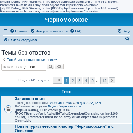
[phpBB Debug] PHP Warning
: in file
[ROOT]/phpbb/session.php
on line
580
:
sizeof():
Parameter must be an array or an object that implements Countable
[phpBB Debug] PHP Warning
: in file
[ROOT]/phpbb/session.php
on line
636
:
sizeof():
Parameter must be an array or an object that implements Countable
Черноморское
Правила
Интерактивная карта
FAQ
Вход
П
Список форумов
о
Темы без ответов
и
Перейти к расширенному поиску
с
Поиск
Расширенный поиск
к
Страница
1
из
15
1
2
3
4
5
15
Найден 441 результат
…
След.
Темы
Записка в книге
Последнее сообщение
Aleksandr Msk
«
29 дек 2022, 13:47
Добавлено в форуме
Люди и Черноморское
[phpBB Debug] PHP Warning
: in file
[ROOT]/vendor/twig/twig/lib/Twig/Extension/Core.php
on line
1266
:
count(): Parameter must be an array or an object that implements
Countable
Новый туристический кластер "Черноморский" в с.
Оленевка