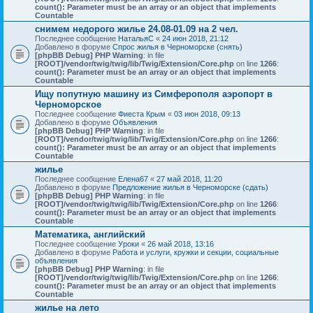
count(): Parameter must be an array or an object that implements
Countable
снимем недорого жилье 24.08-01.09 на 2 чел.
Последнее сообщение
НатальяС
«
24 июн 2018, 21:12
Добавлено в форуме
Спрос жилья в Черноморске (снять)
[phpBB Debug] PHP Warning
: in file
[ROOT]/vendor/twig/twig/lib/Twig/Extension/Core.php
on line
1266
:
count(): Parameter must be an array or an object that implements
Countable
Ищу попутную машину из Симферополя аэропорт в
Черноморское
Последнее сообщение
Фиеста Крым
«
03 июн 2018, 09:13
Добавлено в форуме
Объявления
[phpBB Debug] PHP Warning
: in file
[ROOT]/vendor/twig/twig/lib/Twig/Extension/Core.php
on line
1266
:
count(): Parameter must be an array or an object that implements
Countable
жилье
Последнее сообщение
Елена67
«
27 май 2018, 11:20
Добавлено в форуме
Предложение жилья в Черноморске (сдать)
[phpBB Debug] PHP Warning
: in file
[ROOT]/vendor/twig/twig/lib/Twig/Extension/Core.php
on line
1266
:
count(): Parameter must be an array or an object that implements
Countable
Математика, английский
Последнее сообщение
Уроки
«
26 май 2018, 13:16
Добавлено в форуме
Работа и услуги, кружки и секции, социальные
объявления
[phpBB Debug] PHP Warning
: in file
[ROOT]/vendor/twig/twig/lib/Twig/Extension/Core.php
on line
1266
:
count(): Parameter must be an array or an object that implements
Countable
жилье на лето