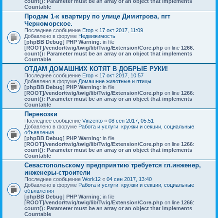
count(): Parameter must be an array or an object that implements
Countable
Продам 1-к квартиру по улице Димитрова, пгт
Черноморское.
Последнее сообщение
Егор
«
17 окт 2017, 11:09
Добавлено в форуме
Недвижимость
[phpBB Debug] PHP Warning
: in file
[ROOT]/vendor/twig/twig/lib/Twig/Extension/Core.php
on line
1266
:
count(): Parameter must be an array or an object that implements
Countable
ОТДАМ ДОМАШНИХ КОТЯТ В ДОБРЫЕ РУКИ!
Последнее сообщение
Егор
«
17 окт 2017, 10:57
Добавлено в форуме
Домашние животные и птицы
[phpBB Debug] PHP Warning
: in file
[ROOT]/vendor/twig/twig/lib/Twig/Extension/Core.php
on line
1266
:
count(): Parameter must be an array or an object that implements
Countable
Перевозки
Последнее сообщение
Vinzento
«
08 сен 2017, 05:51
Добавлено в форуме
Работа и услуги, кружки и секции, социальные
объявления
[phpBB Debug] PHP Warning
: in file
[ROOT]/vendor/twig/twig/lib/Twig/Extension/Core.php
on line
1266
:
count(): Parameter must be an array or an object that implements
Countable
Севастопольскому предприятию требуется гл.инженер,
инженеры-строители
Последнее сообщение
Work12
«
04 сен 2017, 13:40
Добавлено в форуме
Работа и услуги, кружки и секции, социальные
объявления
[phpBB Debug] PHP Warning
: in file
[ROOT]/vendor/twig/twig/lib/Twig/Extension/Core.php
on line
1266
:
count(): Parameter must be an array or an object that implements
Countable