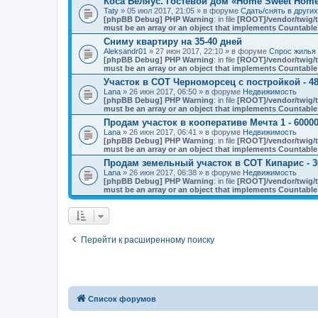
Коса Беляус. Гостевой дом «Home Sweet Hom
Taty
» 05 июл 2017, 21:05 » в форуме
Сдать/снять в други
[phpBB Debug] PHP Warning
: in file
[ROOT]/vendor/twig/t
must be an array or an object that implements Countable
Сниму квартиру на 35-40 дней
Aleksandr01
» 27 июн 2017, 22:10 » в форуме
Спрос жилья 
[phpBB Debug] PHP Warning
: in file
[ROOT]/vendor/twig/t
must be an array or an object that implements Countable
Участок в СОТ Черноморсец с постройкой - 48
Lana
» 26 июн 2017, 06:50 » в форуме
Недвижимость
[phpBB Debug] PHP Warning
: in file
[ROOT]/vendor/twig/t
must be an array or an object that implements Countable
Продам участок в кооперативе Мечта 1 - 60000
Lana
» 26 июн 2017, 06:41 » в форуме
Недвижимость
[phpBB Debug] PHP Warning
: in file
[ROOT]/vendor/twig/t
must be an array or an object that implements Countable
Продам земельный участок в СОТ Кипарис - 3
Lana
» 26 июн 2017, 06:38 » в форуме
Недвижимость
[phpBB Debug] PHP Warning
: in file
[ROOT]/vendor/twig/t
must be an array or an object that implements Countable
Перейти к расширенному поиску
Список форумов