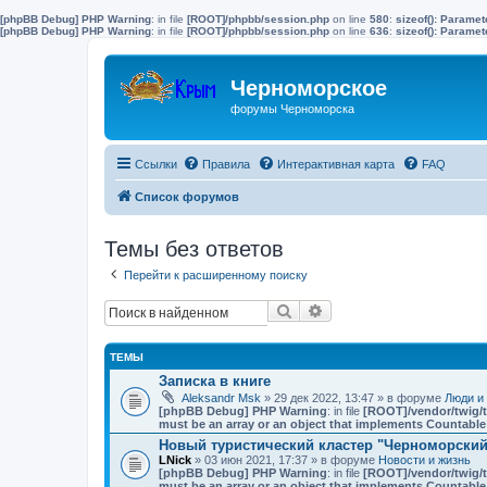
[phpBB Debug] PHP Warning
: in file
[ROOT]/phpbb/session.php
on line
580
:
sizeof(): Parame
[phpBB Debug] PHP Warning
: in file
[ROOT]/phpbb/session.php
on line
636
:
sizeof(): Parame
Черноморское
форумы Черноморска
Ссылки
Правила
Интерактивная карта
FAQ
Список форумов
Темы без ответов
Перейти к расширенному поиску
Поиск
Расширенный поиск
ТЕМЫ
Записка в книге
Aleksandr Msk
» 29 дек 2022, 13:47 » в форуме
Люди и
[phpBB Debug] PHP Warning
: in file
[ROOT]/vendor/twig/t
must be an array or an object that implements Countable
Новый туристический кластер "Черноморский"
LNick
» 03 июн 2021, 17:37 » в форуме
Новости и жизнь
[phpBB Debug] PHP Warning
: in file
[ROOT]/vendor/twig/t
must be an array or an object that implements Countable