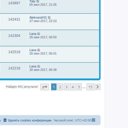
Taty
143897
05 июл 2017, 21:05
Aleksandr01
142431
27 июн 2017, 22:10
Lana
142304
26 июн 2017, 06:50
Lana
142519
26 июн 2017, 06:41
Lana
142218
26 июн 2017, 06:38
Страница
1
из
15
1
2
3
4
5
15
Найден 441 результат
…
След.
а
Удалить cookies конференции
Часовой пояс:
UTC+02:00