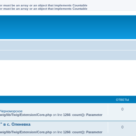
ter must be an array or an object that implements Countable
ter must be an array or an object that implements Countable
ОТВЕТЫ
0
 Черноморское
wig/lib/Twig/Extension/Core.php
on line
1266
:
count(): Parameter
 в с. Оленевка
0
wig/lib/Twig/Extension/Core.php
on line
1266
:
count(): Parameter