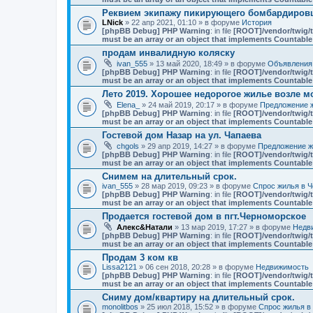
Реквием экипажу пикирующего бомбардировщ
LNick
» 22 апр 2021, 01:10 » в форуме
История
[phpBB Debug] PHP Warning
: in file
[ROOT]/vendor/twig/t
must be an array or an object that implements Countable
продам инвалидную коляску
ivan_555
» 13 май 2020, 18:49 » в форуме
Объявления
[phpBB Debug] PHP Warning
: in file
[ROOT]/vendor/twig/t
must be an array or an object that implements Countable
Лето 2019. Хорошее недорогое жилье возле мо
Elena_
» 24 май 2019, 20:17 » в форуме
Предложение ж
[phpBB Debug] PHP Warning
: in file
[ROOT]/vendor/twig/t
must be an array or an object that implements Countable
Гостевой дом Назар на ул. Чапаева
chgols
» 29 апр 2019, 14:27 » в форуме
Предложение ж
[phpBB Debug] PHP Warning
: in file
[ROOT]/vendor/twig/t
must be an array or an object that implements Countable
Снимем на длительный срок.
ivan_555
» 28 мар 2019, 09:23 » в форуме
Спрос жилья в Ч
[phpBB Debug] PHP Warning
: in file
[ROOT]/vendor/twig/t
must be an array or an object that implements Countable
Продается гостевой дом в пгт.Черноморское
Алекс&Натали
» 13 мар 2019, 17:27 » в форуме
Недв
[phpBB Debug] PHP Warning
: in file
[ROOT]/vendor/twig/t
must be an array or an object that implements Countable
Продам 3 ком кв
Lissa2121
» 06 сен 2018, 20:28 » в форуме
Недвижимость
[phpBB Debug] PHP Warning
: in file
[ROOT]/vendor/twig/t
must be an array or an object that implements Countable
Сниму дом/квартиру на длительный срок.
monolitbos
» 25 июл 2018, 15:52 » в форуме
Спрос жилья в