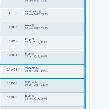
03 дек 2017, 12:31
sevdomiko
143102
07 ноя 2017, 22:23
Akex
143885
03 ноя 2017, 17:15
Егор
141959
17 окт 2017, 11:09
Егор
140881
17 окт 2017, 10:57
Vinzento
141453
08 сен 2017, 05:51
Work12
142575
04 сен 2017, 13:40
Егор
143038
28 авг 2017, 09:01