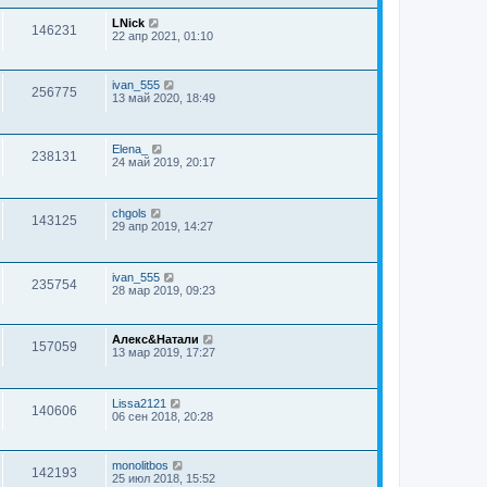
LNick
146231
22 апр 2021, 01:10
ivan_555
256775
13 май 2020, 18:49
Elena_
238131
24 май 2019, 20:17
chgols
143125
29 апр 2019, 14:27
ivan_555
235754
28 мар 2019, 09:23
Алекс&Натали
157059
13 мар 2019, 17:27
Lissa2121
140606
06 сен 2018, 20:28
monolitbos
142193
25 июл 2018, 15:52