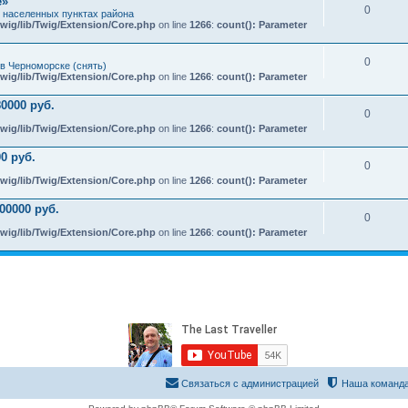
e»
0
х населенных пунктах района
wig/lib/Twig/Extension/Core.php
on line
1266
:
count(): Parameter
0
в Черноморске (снять)
wig/lib/Twig/Extension/Core.php
on line
1266
:
count(): Parameter
0000 руб.
0
wig/lib/Twig/Extension/Core.php
on line
1266
:
count(): Parameter
0 руб.
0
wig/lib/Twig/Extension/Core.php
on line
1266
:
count(): Parameter
00000 руб.
0
wig/lib/Twig/Extension/Core.php
on line
1266
:
count(): Parameter
Связаться с администрацией
Наша команд