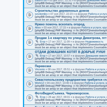
saturn735
» 03 дек 2017, 12:31 » в форуме
Домашние живот
[phpBB Debug] PHP Warning
: in file
[ROOT]/vendor/twig/t
must be an array or an object that implements Countable
Строительство деревянных домов
sevdomiko
» 07 ноя 2017, 22:23 » в форуме
Работа и услуг
[phpBB Debug] PHP Warning
: in file
[ROOT]/vendor/twig/t
must be an array or an object that implements Countable
Нужно помочь вскопать огород.
Akex
» 03 ноя 2017, 17:15 » в форуме
Работа и услуги, кр
[phpBB Debug] PHP Warning
: in file
[ROOT]/vendor/twig/t
must be an array or an object that implements Countable
Продам 1-к квартиру по улице Димитрова, пг
Егор
» 17 окт 2017, 11:09 » в форуме
Недвижимость
[phpBB Debug] PHP Warning
: in file
[ROOT]/vendor/twig/t
must be an array or an object that implements Countable
ОТДАМ ДОМАШНИХ КОТЯТ В ДОБРЫЕ РУКИ!
Егор
» 17 окт 2017, 10:57 » в форуме
Домашние животн
[phpBB Debug] PHP Warning
: in file
[ROOT]/vendor/twig/t
must be an array or an object that implements Countable
Перевозки
Vinzento
» 08 сен 2017, 05:51 » в форуме
Работа и услуги,
[phpBB Debug] PHP Warning
: in file
[ROOT]/vendor/twig/t
must be an array or an object that implements Countable
Севастопольскому предприятию требуется гл
Work12
» 04 сен 2017, 13:40 » в форуме
Работа и услуги, 
[phpBB Debug] PHP Warning
: in file
[ROOT]/vendor/twig/t
must be an array or an object that implements Countable
ФотоВидеоСъемка. Черноморское.
Егор
» 28 авг 2017, 09:01 » в форуме
Работа и услуги,
[phpBB Debug] PHP Warning
: in file
[ROOT]/vendor/twig/t
must be an array or an object that implements Countable