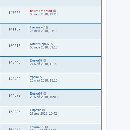
chernomorsko
147668
08 июл 2018, 19:28
НатальяС
141157
24 июн 2018, 21:12
Фиеста Крым
150315
03 июн 2018, 09:13
Елена67
143446
27 май 2018, 11:20
Уроки
143432
26 май 2018, 13:16
Елена67
144579
26 май 2018, 10:03
Сирожа
158286
27 янв 2018, 10:42
saturn735
142575