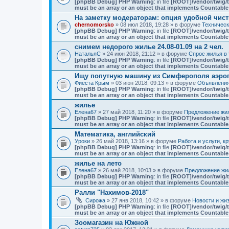
[phpBB Debug] PHP Warning
: in file
[ROOT]/vendor/twig/t
must be an array or an object that implements Countable
На заметку модераторам: опция удобной чист
chernomorsko
» 08 июл 2018, 19:28 » в форуме
Техничес
[phpBB Debug] PHP Warning
: in file
[ROOT]/vendor/twig/t
must be an array or an object that implements Countable
снимем недорого жилье 24.08-01.09 на 2 чел.
НатальяС
» 24 июн 2018, 21:12 » в форуме
Спрос жилья в 
[phpBB Debug] PHP Warning
: in file
[ROOT]/vendor/twig/t
must be an array or an object that implements Countable
Ищу попутную машину из Симферополя аэро
Фиеста Крым
» 03 июн 2018, 09:13 » в форуме
Объявлени
[phpBB Debug] PHP Warning
: in file
[ROOT]/vendor/twig/t
must be an array or an object that implements Countable
жилье
Елена67
» 27 май 2018, 11:20 » в форуме
Предложение жил
[phpBB Debug] PHP Warning
: in file
[ROOT]/vendor/twig/t
must be an array or an object that implements Countable
Математика, английский
Уроки
» 26 май 2018, 13:16 » в форуме
Работа и услуги, к
[phpBB Debug] PHP Warning
: in file
[ROOT]/vendor/twig/t
must be an array or an object that implements Countable
жилье на лето
Елена67
» 26 май 2018, 10:03 » в форуме
Предложение жил
[phpBB Debug] PHP Warning
: in file
[ROOT]/vendor/twig/t
must be an array or an object that implements Countable
Ралли "Нахимов-2018"
Сирожа
» 27 янв 2018, 10:42 » в форуме
Новости и жи
[phpBB Debug] PHP Warning
: in file
[ROOT]/vendor/twig/t
must be an array or an object that implements Countable
Зоомагазин на Южной