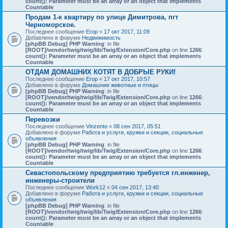
count(): Parameter must be an array or an object that implements
Countable
Продам 1-к квартиру по улице Димитрова, пгт
Черноморское.
Последнее сообщение
Егор
«
17 окт 2017, 11:09
Добавлено в форуме
Недвижимость
[phpBB Debug] PHP Warning
: in file
[ROOT]/vendor/twig/twig/lib/Twig/Extension/Core.php
on line
1266
:
count(): Parameter must be an array or an object that implements
Countable
ОТДАМ ДОМАШНИХ КОТЯТ В ДОБРЫЕ РУКИ!
Последнее сообщение
Егор
«
17 окт 2017, 10:57
Добавлено в форуме
Домашние животные и птицы
[phpBB Debug] PHP Warning
: in file
[ROOT]/vendor/twig/twig/lib/Twig/Extension/Core.php
on line
1266
:
count(): Parameter must be an array or an object that implements
Countable
Перевозки
Последнее сообщение
Vinzento
«
08 сен 2017, 05:51
Добавлено в форуме
Работа и услуги, кружки и секции, социальные
объявления
[phpBB Debug] PHP Warning
: in file
[ROOT]/vendor/twig/twig/lib/Twig/Extension/Core.php
on line
1266
:
count(): Parameter must be an array or an object that implements
Countable
Севастопольскому предприятию требуется гл.инженер,
инженеры-строители
Последнее сообщение
Work12
«
04 сен 2017, 13:40
Добавлено в форуме
Работа и услуги, кружки и секции, социальные
объявления
[phpBB Debug] PHP Warning
: in file
[ROOT]/vendor/twig/twig/lib/Twig/Extension/Core.php
on line
1266
:
count(): Parameter must be an array or an object that implements
Countable