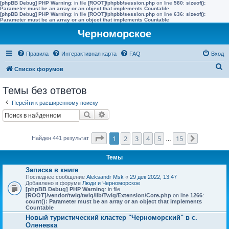
[phpBB Debug] PHP Warning
: in file
[ROOT]/phpbb/session.php
on line
580
:
sizeof():
Parameter must be an array or an object that implements Countable
[phpBB Debug] PHP Warning
: in file
[ROOT]/phpbb/session.php
on line
636
:
sizeof():
Parameter must be an array or an object that implements Countable
Черноморское
Правила
Интерактивная карта
FAQ
Вход
П
Список форумов
о
Темы без ответов
и
Перейти к расширенному поиску
с
Поиск
Расширенный поиск
к
Страница
1
из
15
1
2
3
4
5
15
Найден 441 результат
…
След.
Темы
Записка в книге
Последнее сообщение
Aleksandr Msk
«
29 дек 2022, 13:47
Добавлено в форуме
Люди и Черноморское
[phpBB Debug] PHP Warning
: in file
[ROOT]/vendor/twig/twig/lib/Twig/Extension/Core.php
on line
1266
:
count(): Parameter must be an array or an object that implements
Countable
Новый туристический кластер "Черноморский" в с.
Оленевка