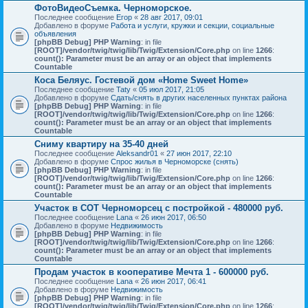
ФотоВидеоСъемка. Черноморское.
Последнее сообщение
Егор
«
28 авг 2017, 09:01
Добавлено в форуме
Работа и услуги, кружки и секции, социальные
объявления
[phpBB Debug] PHP Warning
: in file
[ROOT]/vendor/twig/twig/lib/Twig/Extension/Core.php
on line
1266
:
count(): Parameter must be an array or an object that implements
Countable
Коса Беляус. Гостевой дом «Home Sweet Home»
Последнее сообщение
Taty
«
05 июл 2017, 21:05
Добавлено в форуме
Сдать/снять в других населенных пунктах района
[phpBB Debug] PHP Warning
: in file
[ROOT]/vendor/twig/twig/lib/Twig/Extension/Core.php
on line
1266
:
count(): Parameter must be an array or an object that implements
Countable
Сниму квартиру на 35-40 дней
Последнее сообщение
Aleksandr01
«
27 июн 2017, 22:10
Добавлено в форуме
Спрос жилья в Черноморске (снять)
[phpBB Debug] PHP Warning
: in file
[ROOT]/vendor/twig/twig/lib/Twig/Extension/Core.php
on line
1266
:
count(): Parameter must be an array or an object that implements
Countable
Участок в СОТ Черноморсец с постройкой - 480000 руб.
Последнее сообщение
Lana
«
26 июн 2017, 06:50
Добавлено в форуме
Недвижимость
[phpBB Debug] PHP Warning
: in file
[ROOT]/vendor/twig/twig/lib/Twig/Extension/Core.php
on line
1266
:
count(): Parameter must be an array or an object that implements
Countable
Продам участок в кооперативе Мечта 1 - 600000 руб.
Последнее сообщение
Lana
«
26 июн 2017, 06:41
Добавлено в форуме
Недвижимость
[phpBB Debug] PHP Warning
: in file
[ROOT]/vendor/twig/twig/lib/Twig/Extension/Core.php
on line
1266
: