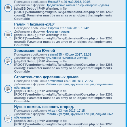
Последнее сообщение
Елена67
«
26 май 2018, 10:03
Добавлено в форуме
Предложение жилья в Черноморске (сдать)
[phpBB Debug] PHP Warning
: in file
[ROOT]/vendor/twig/twig/lib/Twig/Extension/Core.php
on line
1266
:
count(): Parameter must be an array or an object that implements
Countable
Ралли "Нахимов-2018"
Последнее сообщение
Сирожа
«
27 янв 2018, 10:42
Добавлено в форуме
Новости и жизнь
[phpBB Debug] PHP Warning
: in file
[ROOT]/vendor/twig/twig/lib/Twig/Extension/Core.php
on line
1266
:
count(): Parameter must be an array or an object that implements
Countable
Зоомагазин на Южной
Последнее сообщение
saturn735
«
03 дек 2017, 12:31
Добавлено в форуме
Домашние животные и птицы
[phpBB Debug] PHP Warning
: in file
[ROOT]/vendor/twig/twig/lib/Twig/Extension/Core.php
on line
1266
:
count(): Parameter must be an array or an object that implements
Countable
Строительство деревянных домов
Последнее сообщение
sevdomiko
«
07 ноя 2017, 22:23
Добавлено в форуме
Работа и услуги, кружки и секции, социальные
объявления
[phpBB Debug] PHP Warning
: in file
[ROOT]/vendor/twig/twig/lib/Twig/Extension/Core.php
on line
1266
:
count(): Parameter must be an array or an object that implements
Countable
Нужно помочь вскопать огород.
Последнее сообщение
Akex
«
03 ноя 2017, 17:15
Добавлено в форуме
Работа и услуги, кружки и секции, социальные
объявления
[phpBB Debug] PHP Warning
: in file
[ROOT]/vendor/twig/twig/lib/Twig/Extension/Core.php
on line
1266
: