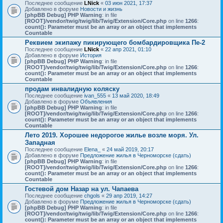
Последнее сообщение
LNick
«
03 июн 2021, 17:37
Добавлено в форуме
Новости и жизнь
[phpBB Debug] PHP Warning
: in file
[ROOT]/vendor/twig/twig/lib/Twig/Extension/Core.php
on line
1266
:
count(): Parameter must be an array or an object that implements
Countable
Реквием экипажу пикирующего бомбардировщика Пе-2
Последнее сообщение
LNick
«
22 апр 2021, 01:10
Добавлено в форуме
История
[phpBB Debug] PHP Warning
: in file
[ROOT]/vendor/twig/twig/lib/Twig/Extension/Core.php
on line
1266
:
count(): Parameter must be an array or an object that implements
Countable
продам инвалидную коляску
Последнее сообщение
ivan_555
«
13 май 2020, 18:49
Добавлено в форуме
Объявления
[phpBB Debug] PHP Warning
: in file
[ROOT]/vendor/twig/twig/lib/Twig/Extension/Core.php
on line
1266
:
count(): Parameter must be an array or an object that implements
Countable
Лето 2019. Хорошее недорогое жилье возле моря. Ул.
Западная
Последнее сообщение
Elena_
«
24 май 2019, 20:17
Добавлено в форуме
Предложение жилья в Черноморске (сдать)
[phpBB Debug] PHP Warning
: in file
[ROOT]/vendor/twig/twig/lib/Twig/Extension/Core.php
on line
1266
:
count(): Parameter must be an array or an object that implements
Countable
Гостевой дом Назар на ул. Чапаева
Последнее сообщение
chgols
«
29 апр 2019, 14:27
Добавлено в форуме
Предложение жилья в Черноморске (сдать)
[phpBB Debug] PHP Warning
: in file
[ROOT]/vendor/twig/twig/lib/Twig/Extension/Core.php
on line
1266
:
count(): Parameter must be an array or an object that implements