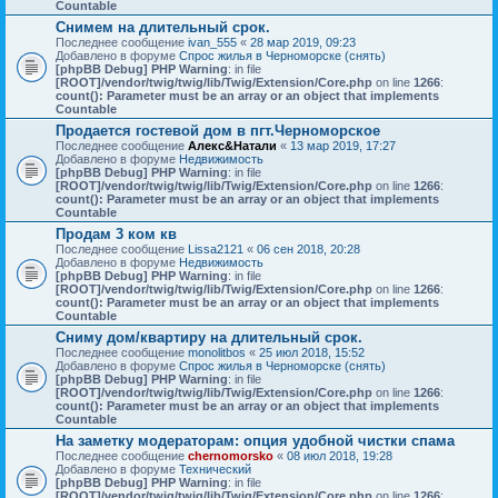
Countable
Снимем на длительный срок.
Последнее сообщение
ivan_555
«
28 мар 2019, 09:23
Добавлено в форуме
Спрос жилья в Черноморске (снять)
[phpBB Debug] PHP Warning
: in file
[ROOT]/vendor/twig/twig/lib/Twig/Extension/Core.php
on line
1266
:
count(): Parameter must be an array or an object that implements
Countable
Продается гостевой дом в пгт.Черноморское
Последнее сообщение
Алекс&Натали
«
13 мар 2019, 17:27
Добавлено в форуме
Недвижимость
[phpBB Debug] PHP Warning
: in file
[ROOT]/vendor/twig/twig/lib/Twig/Extension/Core.php
on line
1266
:
count(): Parameter must be an array or an object that implements
Countable
Продам 3 ком кв
Последнее сообщение
Lissa2121
«
06 сен 2018, 20:28
Добавлено в форуме
Недвижимость
[phpBB Debug] PHP Warning
: in file
[ROOT]/vendor/twig/twig/lib/Twig/Extension/Core.php
on line
1266
:
count(): Parameter must be an array or an object that implements
Countable
Сниму дом/квартиру на длительный срок.
Последнее сообщение
monolitbos
«
25 июл 2018, 15:52
Добавлено в форуме
Спрос жилья в Черноморске (снять)
[phpBB Debug] PHP Warning
: in file
[ROOT]/vendor/twig/twig/lib/Twig/Extension/Core.php
on line
1266
:
count(): Parameter must be an array or an object that implements
Countable
На заметку модераторам: опция удобной чистки спама
Последнее сообщение
chernomorsko
«
08 июл 2018, 19:28
Добавлено в форуме
Технический
[phpBB Debug] PHP Warning
: in file
[ROOT]/vendor/twig/twig/lib/Twig/Extension/Core.php
on line
1266
: