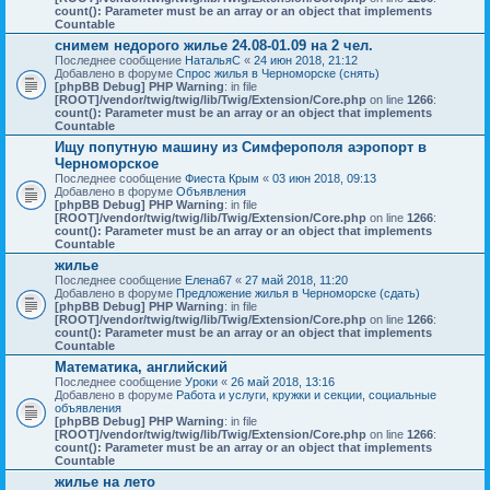
count(): Parameter must be an array or an object that implements
Countable
снимем недорого жилье 24.08-01.09 на 2 чел.
Последнее сообщение
НатальяС
«
24 июн 2018, 21:12
Добавлено в форуме
Спрос жилья в Черноморске (снять)
[phpBB Debug] PHP Warning
: in file
[ROOT]/vendor/twig/twig/lib/Twig/Extension/Core.php
on line
1266
:
count(): Parameter must be an array or an object that implements
Countable
Ищу попутную машину из Симферополя аэропорт в
Черноморское
Последнее сообщение
Фиеста Крым
«
03 июн 2018, 09:13
Добавлено в форуме
Объявления
[phpBB Debug] PHP Warning
: in file
[ROOT]/vendor/twig/twig/lib/Twig/Extension/Core.php
on line
1266
:
count(): Parameter must be an array or an object that implements
Countable
жилье
Последнее сообщение
Елена67
«
27 май 2018, 11:20
Добавлено в форуме
Предложение жилья в Черноморске (сдать)
[phpBB Debug] PHP Warning
: in file
[ROOT]/vendor/twig/twig/lib/Twig/Extension/Core.php
on line
1266
:
count(): Parameter must be an array or an object that implements
Countable
Математика, английский
Последнее сообщение
Уроки
«
26 май 2018, 13:16
Добавлено в форуме
Работа и услуги, кружки и секции, социальные
объявления
[phpBB Debug] PHP Warning
: in file
[ROOT]/vendor/twig/twig/lib/Twig/Extension/Core.php
on line
1266
:
count(): Parameter must be an array or an object that implements
Countable
жилье на лето