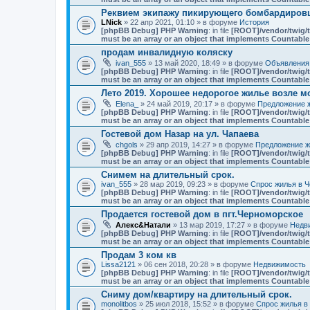
Реквием экипажу пикирующего бомбардировщ
LNick
» 22 апр 2021, 01:10 » в форуме
История
[phpBB Debug] PHP Warning
: in file
[ROOT]/vendor/twig/t
must be an array or an object that implements Countable
продам инвалидную коляску
ivan_555
» 13 май 2020, 18:49 » в форуме
Объявления
[phpBB Debug] PHP Warning
: in file
[ROOT]/vendor/twig/t
must be an array or an object that implements Countable
Лето 2019. Хорошее недорогое жилье возле мо
Elena_
» 24 май 2019, 20:17 » в форуме
Предложение ж
[phpBB Debug] PHP Warning
: in file
[ROOT]/vendor/twig/t
must be an array or an object that implements Countable
Гостевой дом Назар на ул. Чапаева
chgols
» 29 апр 2019, 14:27 » в форуме
Предложение ж
[phpBB Debug] PHP Warning
: in file
[ROOT]/vendor/twig/t
must be an array or an object that implements Countable
Снимем на длительный срок.
ivan_555
» 28 мар 2019, 09:23 » в форуме
Спрос жилья в Ч
[phpBB Debug] PHP Warning
: in file
[ROOT]/vendor/twig/t
must be an array or an object that implements Countable
Продается гостевой дом в пгт.Черноморское
Алекс&Натали
» 13 мар 2019, 17:27 » в форуме
Недв
[phpBB Debug] PHP Warning
: in file
[ROOT]/vendor/twig/t
must be an array or an object that implements Countable
Продам 3 ком кв
Lissa2121
» 06 сен 2018, 20:28 » в форуме
Недвижимость
[phpBB Debug] PHP Warning
: in file
[ROOT]/vendor/twig/t
must be an array or an object that implements Countable
Сниму дом/квартиру на длительный срок.
monolitbos
» 25 июл 2018, 15:52 » в форуме
Спрос жилья в