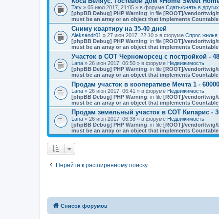
Коса Беляус. Гостевой дом «Home Sweet Hom
Taty
» 05 июл 2017, 21:05 » в форуме
Сдать/снять в други
[phpBB Debug] PHP Warning
: in file
[ROOT]/vendor/twig/t
must be an array or an object that implements Countable
Сниму квартиру на 35-40 дней
Aleksandr01
» 27 июн 2017, 22:10 » в форуме
Спрос жилья 
[phpBB Debug] PHP Warning
: in file
[ROOT]/vendor/twig/t
must be an array or an object that implements Countable
Участок в СОТ Черноморсец с постройкой - 48
Lana
» 26 июн 2017, 06:50 » в форуме
Недвижимость
[phpBB Debug] PHP Warning
: in file
[ROOT]/vendor/twig/t
must be an array or an object that implements Countable
Продам участок в кооперативе Мечта 1 - 60000
Lana
» 26 июн 2017, 06:41 » в форуме
Недвижимость
[phpBB Debug] PHP Warning
: in file
[ROOT]/vendor/twig/t
must be an array or an object that implements Countable
Продам земельный участок в СОТ Кипарис - 3
Lana
» 26 июн 2017, 06:38 » в форуме
Недвижимость
[phpBB Debug] PHP Warning
: in file
[ROOT]/vendor/twig/t
must be an array or an object that implements Countable
Перейти к расширенному поиску
Список форумов