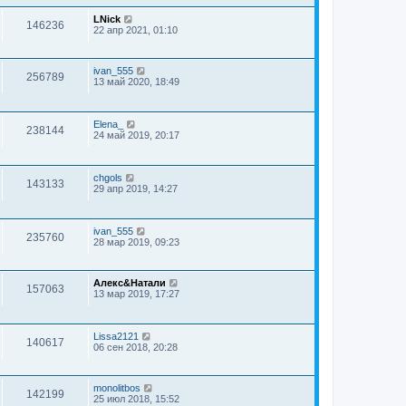
LNick
146236
22 апр 2021, 01:10
ivan_555
256789
13 май 2020, 18:49
Elena_
238144
24 май 2019, 20:17
chgols
143133
29 апр 2019, 14:27
ivan_555
235760
28 мар 2019, 09:23
Алекс&Натали
157063
13 мар 2019, 17:27
Lissa2121
140617
06 сен 2018, 20:28
monolitbos
142199
25 июл 2018, 15:52