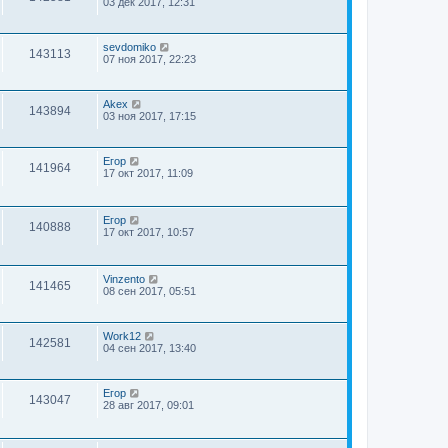
03 дек 2017, 12:31
sevdomiko
143113
07 ноя 2017, 22:23
Akex
143894
03 ноя 2017, 17:15
Егор
141964
17 окт 2017, 11:09
Егор
140888
17 окт 2017, 10:57
Vinzento
141465
08 сен 2017, 05:51
Work12
142581
04 сен 2017, 13:40
Егор
143047
28 авг 2017, 09:01