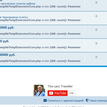
e»
0
х населенных пунктах района
wig/lib/Twig/Extension/Core.php
on line
1266
:
count(): Parameter
0
в Черноморске (снять)
wig/lib/Twig/Extension/Core.php
on line
1266
:
count(): Parameter
0000 руб.
0
wig/lib/Twig/Extension/Core.php
on line
1266
:
count(): Parameter
0 руб.
0
wig/lib/Twig/Extension/Core.php
on line
1266
:
count(): Parameter
00000 руб.
0
wig/lib/Twig/Extension/Core.php
on line
1266
:
count(): Parameter
Связаться с администрацией
Наша команд