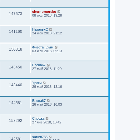
chernomorsko
147673
08 июл 2018, 19:28
НатальяС
141160
24 июн 2018, 21:12
Фиеста Крым
150318
03 июн 2018, 09:13
Елена67
143450
27 май 2018, 11:20
Уроки
143440
26 май 2018, 13:16
Елена67
144581
26 май 2018, 10:03
Сирожа
158292
27 янв 2018, 10:42
saturn735
142581