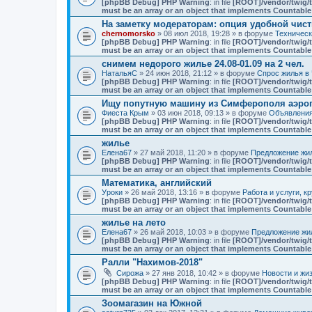
[phpBB Debug] PHP Warning
: in file
[ROOT]/vendor/twig/t
must be an array or an object that implements Countable
На заметку модераторам: опция удобной чист
chernomorsko
» 08 июл 2018, 19:28 » в форуме
Техничес
[phpBB Debug] PHP Warning
: in file
[ROOT]/vendor/twig/t
must be an array or an object that implements Countable
снимем недорого жилье 24.08-01.09 на 2 чел.
НатальяС
» 24 июн 2018, 21:12 » в форуме
Спрос жилья в 
[phpBB Debug] PHP Warning
: in file
[ROOT]/vendor/twig/t
must be an array or an object that implements Countable
Ищу попутную машину из Симферополя аэро
Фиеста Крым
» 03 июн 2018, 09:13 » в форуме
Объявлени
[phpBB Debug] PHP Warning
: in file
[ROOT]/vendor/twig/t
must be an array or an object that implements Countable
жилье
Елена67
» 27 май 2018, 11:20 » в форуме
Предложение жил
[phpBB Debug] PHP Warning
: in file
[ROOT]/vendor/twig/t
must be an array or an object that implements Countable
Математика, английский
Уроки
» 26 май 2018, 13:16 » в форуме
Работа и услуги, к
[phpBB Debug] PHP Warning
: in file
[ROOT]/vendor/twig/t
must be an array or an object that implements Countable
жилье на лето
Елена67
» 26 май 2018, 10:03 » в форуме
Предложение жил
[phpBB Debug] PHP Warning
: in file
[ROOT]/vendor/twig/t
must be an array or an object that implements Countable
Ралли "Нахимов-2018"
Сирожа
» 27 янв 2018, 10:42 » в форуме
Новости и жи
[phpBB Debug] PHP Warning
: in file
[ROOT]/vendor/twig/t
must be an array or an object that implements Countable
Зоомагазин на Южной