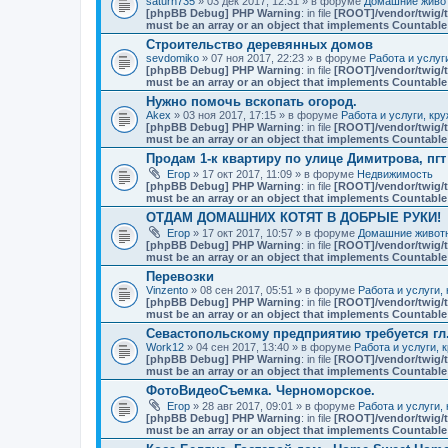
saturn735
» 03 дек 2017, 12:31 » в форуме
Домашние живот
[phpBB Debug] PHP Warning
: in file
[ROOT]/vendor/twig/t
must be an array or an object that implements Countable
Строительство деревянных домов
sevdomiko
» 07 ноя 2017, 22:23 » в форуме
Работа и услуг
[phpBB Debug] PHP Warning
: in file
[ROOT]/vendor/twig/t
must be an array or an object that implements Countable
Нужно помочь вскопать огород.
Akex
» 03 ноя 2017, 17:15 » в форуме
Работа и услуги, кр
[phpBB Debug] PHP Warning
: in file
[ROOT]/vendor/twig/t
must be an array or an object that implements Countable
Продам 1-к квартиру по улице Димитрова, пг
Егор
» 17 окт 2017, 11:09 » в форуме
Недвижимость
[phpBB Debug] PHP Warning
: in file
[ROOT]/vendor/twig/t
must be an array or an object that implements Countable
ОТДАМ ДОМАШНИХ КОТЯТ В ДОБРЫЕ РУКИ!
Егор
» 17 окт 2017, 10:57 » в форуме
Домашние животн
[phpBB Debug] PHP Warning
: in file
[ROOT]/vendor/twig/t
must be an array or an object that implements Countable
Перевозки
Vinzento
» 08 сен 2017, 05:51 » в форуме
Работа и услуги,
[phpBB Debug] PHP Warning
: in file
[ROOT]/vendor/twig/t
must be an array or an object that implements Countable
Севастопольскому предприятию требуется гл
Work12
» 04 сен 2017, 13:40 » в форуме
Работа и услуги, 
[phpBB Debug] PHP Warning
: in file
[ROOT]/vendor/twig/t
must be an array or an object that implements Countable
ФотоВидеоСъемка. Черноморское.
Егор
» 28 авг 2017, 09:01 » в форуме
Работа и услуги,
[phpBB Debug] PHP Warning
: in file
[ROOT]/vendor/twig/t
must be an array or an object that implements Countable