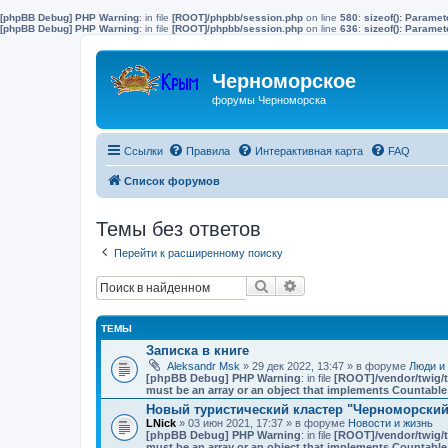
[phpBB Debug] PHP Warning
: in file
[ROOT]/phpbb/session.php
on line
580
:
sizeof(): Parame
[phpBB Debug] PHP Warning
: in file
[ROOT]/phpbb/session.php
on line
636
:
sizeof(): Parame
Черноморское
форумы Черноморска
Ссылки
Правила
Интерактивная карта
FAQ
Список форумов
Темы без ответов
Перейти к расширенному поиску
Поиск
Расширенный поиск
ТЕМЫ
Записка в книге
Aleksandr Msk
» 29 дек 2022, 13:47 » в форуме
Люди и
[phpBB Debug] PHP Warning
: in file
[ROOT]/vendor/twig/t
must be an array or an object that implements Countable
Новый туристический кластер "Черноморский"
LNick
» 03 июн 2021, 17:37 » в форуме
Новости и жизнь
[phpBB Debug] PHP Warning
: in file
[ROOT]/vendor/twig/t
must be an array or an object that implements Countable