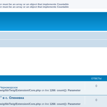
ter must be an array or an object that implements Countable
ter must be an array or an object that implements Countable
ОТВЕТЫ
0
 Черноморское
wig/lib/Twig/Extension/Core.php
on line
1266
:
count(): Parameter
 в с. Оленевка
0
wig/lib/Twig/Extension/Core.php
on line
1266
:
count(): Parameter