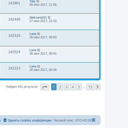
Taty
143901
05 июл 2017, 21:05
Aleksandr01
142440
27 июн 2017, 22:10
Lana
142318
26 июн 2017, 06:50
Lana
142524
26 июн 2017, 06:41
Lana
142223
26 июн 2017, 06:38
Страница
1
из
15
1
2
3
4
5
15
Найден 441 результат
…
След.
а
Удалить cookies конференции
Часовой пояс:
UTC+02:00